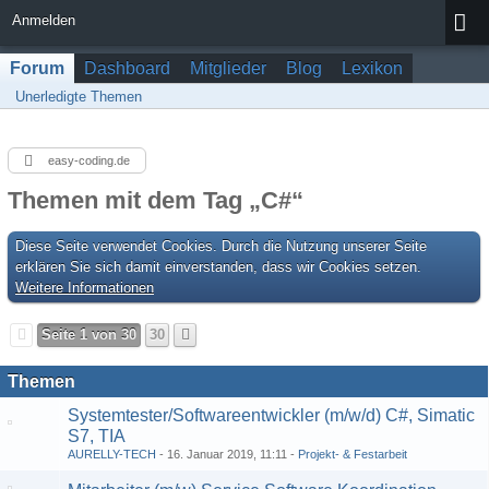
Anmelden
Forum
Dashboard
Mitglieder
Blog
Lexikon
Unerledigte Themen
easy-coding.de
Themen mit dem Tag „C#“
Diese Seite verwendet Cookies. Durch die Nutzung unserer Seite
erklären Sie sich damit einverstanden, dass wir Cookies setzen.
Weitere Informationen
Seite 1 von 30
30
Themen
Systemtester/Softwareentwickle​r (m/w/d) C#, Simatic
S7, TIA
AURELLY-TECH
16. Januar 2019, 11:11
Projekt- & Festarbeit