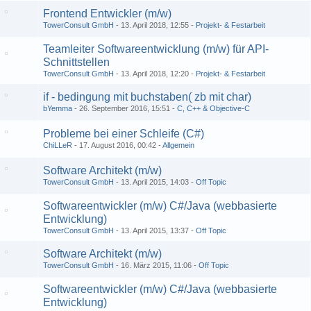
Frontend Entwickler (m/w)
TowerConsult GmbH
13. April 2018, 12:55
Projekt- & Festarbeit
Teamleiter Softwareentwicklung (m/w) für API-
Schnittstellen
TowerConsult GmbH
13. April 2018, 12:20
Projekt- & Festarbeit
if - bedingung mit buchstaben( zb mit char)
bYemma
26. September 2016, 15:51
C, C++ & Objective-C
Probleme bei einer Schleife (C#)
ChiLLeR
17. August 2016, 00:42
Allgemein
Software Architekt (m/w)
TowerConsult GmbH
13. April 2015, 14:03
Off Topic
Softwareentwickler (m/w) C#/Java (webbasierte
Entwicklung)
TowerConsult GmbH
13. April 2015, 13:37
Off Topic
Software Architekt (m/w)
TowerConsult GmbH
16. März 2015, 11:06
Off Topic
Softwareentwickler (m/w) C#/Java (webbasierte
Entwicklung)