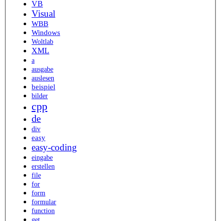
VB
Visual
WBB
Windows
Woltlab
XML
a
ausgabe
auslesen
beispiel
bilder
cpp
de
div
easy
easy-coding
eingabe
erstellen
file
for
form
formular
function
get