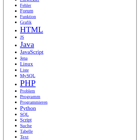
Fehler
Forum
Funktion
Grafik
HTML
JS
Java
JavaScript
Jena
Linux
Liste
MySQL
PHP
Problem
Programm
Programmieren
Python
SQL
Script
Suche
Tabelle
Text