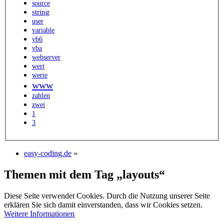
source
string
user
variable
vb6
vba
webserver
wert
werte
www
zahlen
zwei
1
3
easy-coding.de
»
Themen mit dem Tag „layouts“
Diese Seite verwendet Cookies. Durch die Nutzung unserer Seite
erklären Sie sich damit einverstanden, dass wir Cookies setzen.
Weitere Informationen