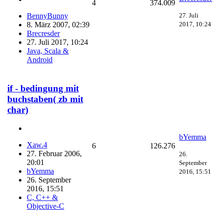
4
374.009
27. Juli
BennyBunny
2017, 10:24
8. März 2007, 02:39
Brecresder
27. Juli 2017, 10:24
Java, Scala &
Android
if - bedingung mit
buchstaben( zb mit
char)
bYemma
Xaw.4
6
126.276
27. Februar 2006,
26.
20:01
September
bYemma
2016, 15:51
26. September
2016, 15:51
C, C++ &
Objective-C