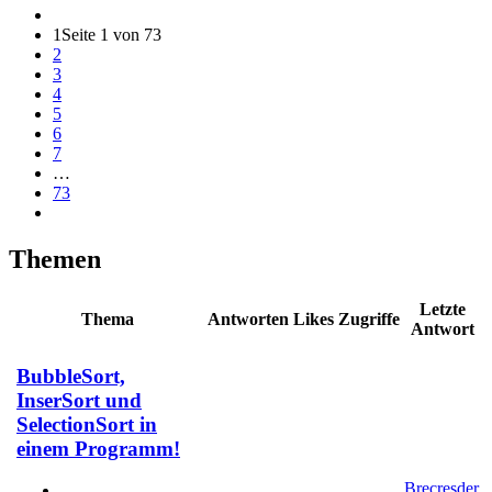
1
Seite 1 von 73
2
3
4
5
6
7
…
73
Themen
Letzte
Thema
Antworten
Likes
Zugriffe
Antwort
BubbleSort,
InserSort und
SelectionSort in
einem Programm!
Brecresder