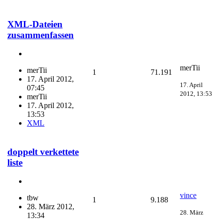
XML-Dateien
zusammenfassen
merTii
merTii
1
71.191
17. April 2012,
17. April
07:45
2012, 13:53
merTii
17. April 2012,
13:53
XML
doppelt verkettete
liste
vince
tbw
1
9.188
28. März 2012,
28. März
13:34