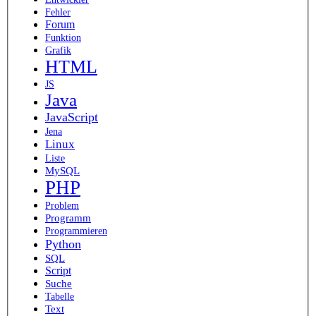
Fehler
Forum
Funktion
Grafik
HTML
JS
Java
JavaScript
Jena
Linux
Liste
MySQL
PHP
Problem
Programm
Programmieren
Python
SQL
Script
Suche
Tabelle
Text