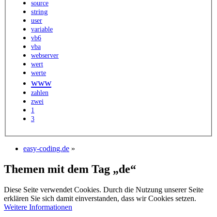
source
string
user
variable
vb6
vba
webserver
wert
werte
www
zahlen
zwei
1
3
easy-coding.de
»
Themen mit dem Tag „de“
Diese Seite verwendet Cookies. Durch die Nutzung unserer Seite
erklären Sie sich damit einverstanden, dass wir Cookies setzen.
Weitere Informationen