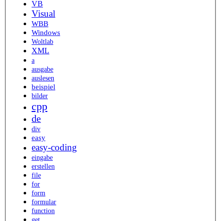
VB
Visual
WBB
Windows
Woltlab
XML
a
ausgabe
auslesen
beispiel
bilder
cpp
de
div
easy
easy-coding
eingabe
erstellen
file
for
form
formular
function
get