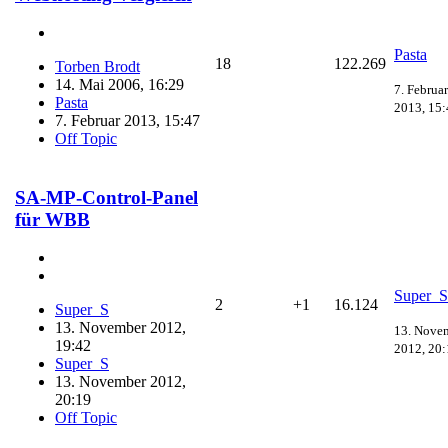
Pasta
18
122.269
Torben Brodt
14. Mai 2006, 16:29
7. Februar
Pasta
2013, 15:
7. Februar 2013, 15:47
Off Topic
SA-MP-Control-Panel
für WBB
Super_S
2
+1
16.124
Super_S
13. November 2012,
13. Nove
19:42
2012, 20:
Super_S
13. November 2012,
20:19
Off Topic