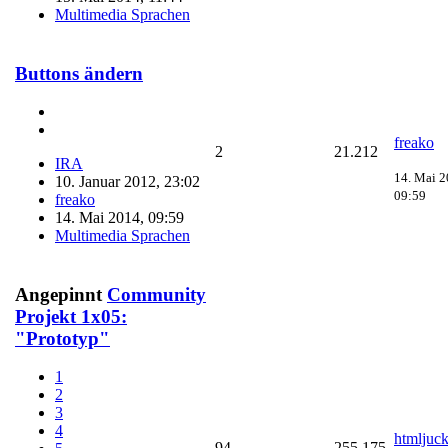
Multimedia Sprachen
Buttons ändern
freako
2
21.212
IRA
14. Mai 2
10. Januar 2012, 23:02
09:59
freako
14. Mai 2014, 09:59
Multimedia Sprachen
Angepinnt
Community
Projekt 1x05:
"Prototyp"
1
2
3
4
htmljuc
94
255.175