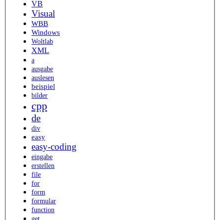
VB
Visual
WBB
Windows
Woltlab
XML
a
ausgabe
auslesen
beispiel
bilder
cpp
de
div
easy
easy-coding
eingabe
erstellen
file
for
form
formular
function
get