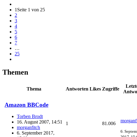
1
Seite 1 von 25
2
3
4
5
6
7
…
25
Themen
Letzt
Thema
Antworten
Likes
Zugriffe
Antwo
Amazon BBCode
Torben Brodt
morganf
16. August 2007, 14:51
1
81.006
morganfitch
6. Septem
6. September 2017,
2017, 15: