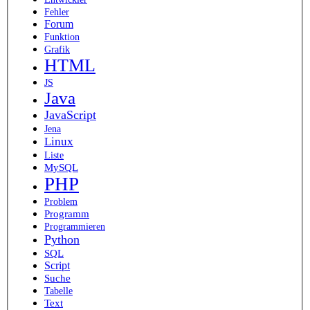
Fehler
Forum
Funktion
Grafik
HTML
JS
Java
JavaScript
Jena
Linux
Liste
MySQL
PHP
Problem
Programm
Programmieren
Python
SQL
Script
Suche
Tabelle
Text