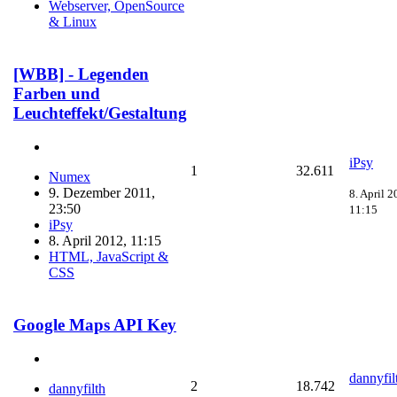
Webserver, OpenSource
& Linux
[WBB] - Legenden
Farben und
Leuchteffekt/Gestaltung
iPsy
1
32.611
Numex
9. Dezember 2011,
8. April 2
23:50
11:15
iPsy
8. April 2012, 11:15
HTML, JavaScript &
CSS
Google Maps API Key
dannyfil
2
18.742
dannyfilth