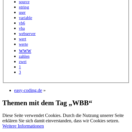
source
string
user
variable
vb6
vba
webserver
wert
werte
www
zahlen
zwei
1
3
easy-coding.de
»
Themen mit dem Tag „WBB“
Diese Seite verwendet Cookies. Durch die Nutzung unserer Seite
erklären Sie sich damit einverstanden, dass wir Cookies setzen.
Weitere Informationen