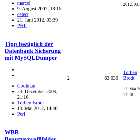
marcel
2012, 03:
9. August 2007, 18:16
celect
21. Juni 2012, 03:39
PHP
Tipp bezüglich der
Datenbank Sicherung
mit MySQLDumper
Torben
2
63.636
Brodt
Coolman
13. Mai 2
23. Dezember 2009,
14:40
21:16
Torben Brodt
13. Mai 2012, 14:40
Perl
WBB
Benutzerprofilfelder