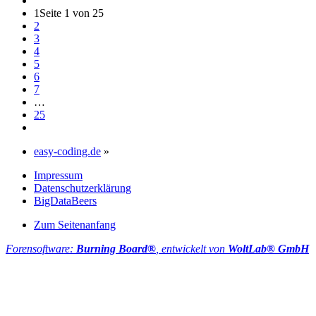
1
Seite 1 von 25
2
3
4
5
6
7
…
25
easy-coding.de
»
Impressum
Datenschutzerklärung
BigDataBeers
Zum Seitenanfang
Forensoftware:
Burning Board®
, entwickelt von
WoltLab® GmbH