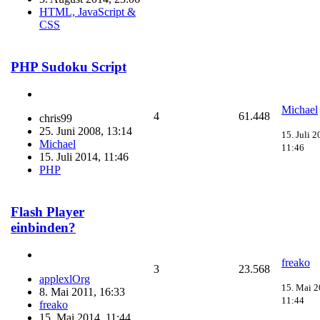
HTML, JavaScript &
CSS
PHP Sudoku Script
Michael
4
61.448
chris99
25. Juni 2008, 13:14
15. Juli 2
Michael
11:46
15. Juli 2014, 11:46
PHP
Flash Player
einbinden?
freako
3
23.568
applexlOrg
15. Mai 2
8. Mai 2011, 16:33
11:44
freako
15. Mai 2014, 11:44