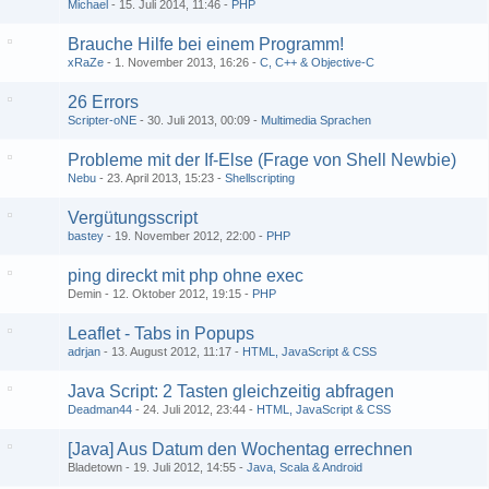
Michael
15. Juli 2014, 11:46
PHP
Brauche Hilfe bei einem Programm!
xRaZe
1. November 2013, 16:26
C, C++ & Objective-C
26 Errors
Scripter-oNE
30. Juli 2013, 00:09
Multimedia Sprachen
Probleme mit der If-Else (Frage von Shell Newbie)
Nebu
23. April 2013, 15:23
Shellscripting
Vergütungsscript
bastey
19. November 2012, 22:00
PHP
ping direckt mit php ohne exec
Demin
12. Oktober 2012, 19:15
PHP
Leaflet - Tabs in Popups
adrjan
13. August 2012, 11:17
HTML, JavaScript & CSS
Java Script: 2 Tasten gleichzeitig abfragen
Deadman44
24. Juli 2012, 23:44
HTML, JavaScript & CSS
[Java] Aus Datum den Wochentag errechnen
Bladetown
19. Juli 2012, 14:55
Java, Scala & Android