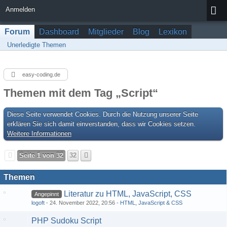
Anmelden
Forum
Dashboard
Mitglieder
Blog
Lexikon
Unerledigte Themen
easy-coding.de
Themen mit dem Tag „Script“
Diese Seite verwendet Cookies. Durch die Nutzung unserer Seite
erklären Sie sich damit einverstanden, dass wir Cookies setzen.
Weitere Informationen
Seite 1 von 32
32
Themen
Literatur zu HTML, JavaScript, CSS
Angepinnt
logoft
24. November 2022, 20:56
HTML, JavaScript & CSS
PHP Sudoku Script