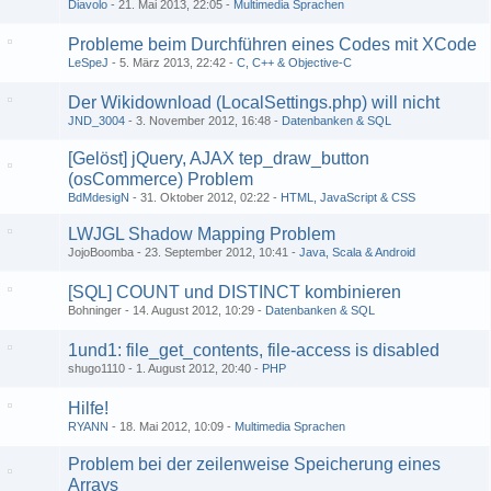
Diavolo
21. Mai 2013, 22:05
Multimedia Sprachen
Probleme beim Durchführen eines Codes mit XCode
LeSpeJ
5. März 2013, 22:42
C, C++ & Objective-C
Der Wikidownload (LocalSettings.php) will nicht
JND_3004
3. November 2012, 16:48
Datenbanken & SQL
[Gelöst] jQuery, AJAX tep_draw_button
(osCommerce) Problem
BdMdesigN
31. Oktober 2012, 02:22
HTML, JavaScript & CSS
LWJGL Shadow Mapping Problem
JojoBoomba
23. September 2012, 10:41
Java, Scala & Android
[SQL] COUNT und DISTINCT kombinieren
Bohninger
14. August 2012, 10:29
Datenbanken & SQL
1und1: file_get_contents, file-access is disabled
shugo1110
1. August 2012, 20:40
PHP
Hilfe!
RYANN
18. Mai 2012, 10:09
Multimedia Sprachen
Problem bei der zeilenweise Speicherung eines
Arrays