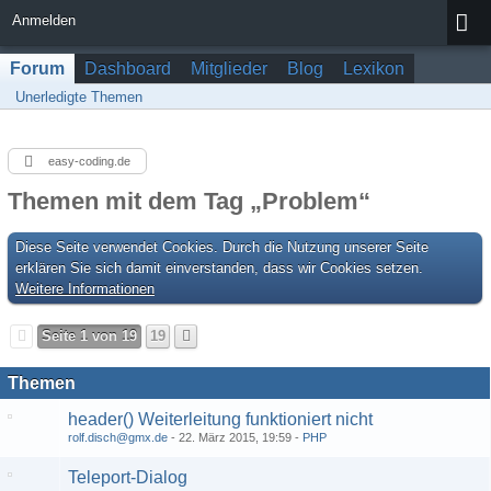
Anmelden
Forum
Dashboard
Mitglieder
Blog
Lexikon
Unerledigte Themen
easy-coding.de
Themen mit dem Tag „Problem“
Diese Seite verwendet Cookies. Durch die Nutzung unserer Seite
erklären Sie sich damit einverstanden, dass wir Cookies setzen.
Weitere Informationen
Seite 1 von 19
19
Themen
header() Weiterleitung funktioniert nicht
rolf.disch@gmx.de
22. März 2015, 19:59
PHP
Teleport-Dialog