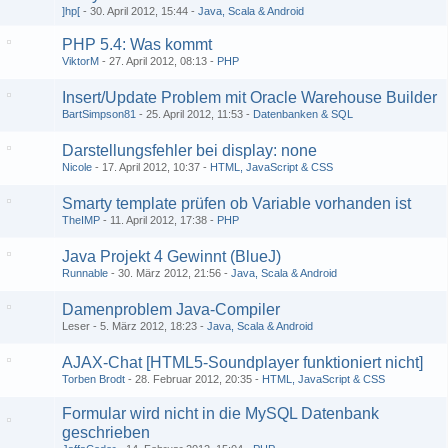
]hp[
30. April 2012, 15:44
Java, Scala & Android
PHP 5.4: Was kommt
ViktorM
27. April 2012, 08:13
PHP
Insert/Update Problem mit Oracle Warehouse Builder
BartSimpson81
25. April 2012, 11:53
Datenbanken & SQL
Darstellungsfehler bei display: none
Nicole
17. April 2012, 10:37
HTML, JavaScript & CSS
Smarty template prüfen ob Variable vorhanden ist
TheIMP
11. April 2012, 17:38
PHP
Java Projekt 4 Gewinnt (BlueJ)
Runnable
30. März 2012, 21:56
Java, Scala & Android
Damenproblem Java-Compiler
Leser
5. März 2012, 18:23
Java, Scala & Android
AJAX-Chat [HTML5-Soundplayer funktioniert nicht]
Torben Brodt
28. Februar 2012, 20:35
HTML, JavaScript & CSS
Formular wird nicht in die MySQL Datenbank
geschrieben