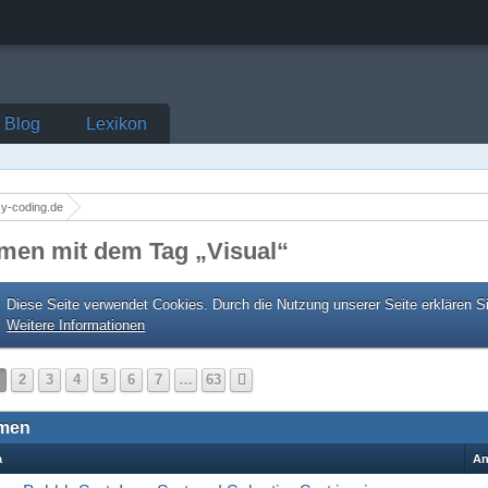
Blog
Lexikon
y-coding.de
men mit dem Tag „Visual“
Diese Seite verwendet Cookies. Durch die Nutzung unserer Seite erklären S
Weitere Informationen
2
3
4
5
6
7
…
63
men
a
An