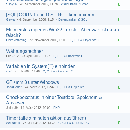
SJay96
28. September 2012, 14:28
Visual Basic / Basic
[SQL] COUNT und DISTINCT kombinieren
Gawan
4. September 2006, 21:54
Datenbanken & SQL
Mein erstes eigenes Win32 Fenster. Aber was ist daran
falsch?
Checkmateing
22. November 2010, 18:07
C, C++ & Objective-C
1
2
Währungsrechner
Eric2312
23. April 2012, 19:27
C, C++ & Objective-C
Variablen in System("") einbinden
eriX
7. Juli 2008, 11:40
C, C++ & Objective-C
1
2
GTKmm 3 unter Windows
JaffaCoder
24. März 2012, 12:47
C, C++ & Objective-C
Checkboxstatus in einer Textdatei Speichern &
Auslesen
Julian89
14. März 2012, 10:00
PHP
Timer (alle x minuten aktion ausführen)
Awesome
25. Januar 2012, 18:34
C, C++ & Objective-C