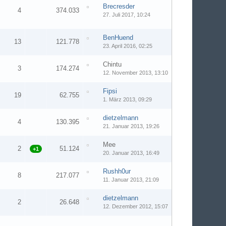
Brecresder
4
374.033
27. Juli 2017, 10:24
BenHuend
13
121.778
23. April 2016, 02:25
Chintu
3
174.274
12. November 2013, 13:10
Fipsi
19
62.755
1. März 2013, 09:29
dietzelmann
4
130.395
21. Januar 2013, 19:26
Mee
2
51.124
+1
20. Januar 2013, 16:49
Rushh0ur
8
217.077
11. Januar 2013, 21:09
dietzelmann
2
26.648
12. Dezember 2012, 15:07