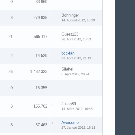
0
33.969
Bohninger
8
279.935
14. August 2012, 10:29
Guest123
21
565.117
26. April 2012, 10:53
bcc-fan
2
14.529
23. April 2012, 21:13
Silahel
26
1.482.323
6. April 2012, 20:24
0
15.355
Julian89
3
155.702
14. März 2012, 16:48
Awesome
8
57.463
27. Januar 2012, 16:21