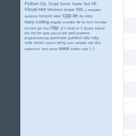
Python
VB
SQL
Script
Suche
Text
Tabelle
Visual
XML
WBB
Windows
Woltlab
a
ausgabe
cpp
de
beispiel
easy
auslesen
bilder
div
easy-coding
eingabe
erstellen
file
for
form
formular
http:
2
function
get
how
id
if
inhalt
int
jQuery
klasse
perl
net
per
link
on
open
pascal
probleme
ruby
quellcode
rails
programmierung
quelltext
seite
server
string
vba
source
user
variable
vb6
www
webserver
wert
werte
zahlen
zwei
1
3