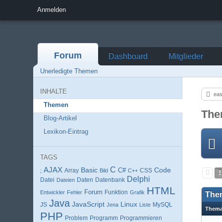
Anmelden
Forum
Dashboard
Mitglieder
Unerledigte Themen
INHALTE
eas
Themen
The
Blog-Artikel
Lexikon-Eintrag
TAGS
AJAX
C
Basic
Code
Array
C#
;
Bild
C++
CSS
1
Delphi
Datei
Daten
Datenbank
Dateien
HTML
Forum
Entwickler
Fehler
Funktion
Grafik
The
Java
JavaScript
Linux
MySQL
JS
Jena
Liste
Them
PHP
Programm
Programmieren
Problem