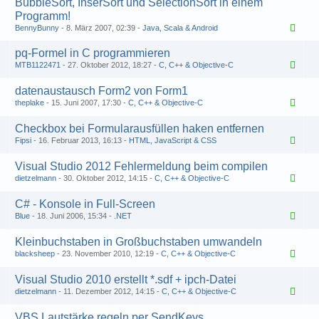
BubbleSort, InserSort und SelectionSort in einem
Programm!
BennyBunny
8. März 2007, 02:39
Java, Scala & Android
pq-Formel in C programmieren
MTB1122471
27. Oktober 2012, 18:27
C, C++ & Objective-C
datenaustausch Form2 von Form1
theplake
15. Juni 2007, 17:30
C, C++ & Objective-C
Checkbox bei Formularausfüllen haken entfernen
Fipsi
16. Februar 2013, 16:13
HTML, JavaScript & CSS
Visual Studio 2012 Fehlermeldung beim compilen
dietzelmann
30. Oktober 2012, 14:15
C, C++ & Objective-C
C# - Konsole in Full-Screen
Blue
18. Juni 2006, 15:34
.NET
Kleinbuchstaben in Großbuchstaben umwandeln
blacksheep
23. November 2010, 12:19
C, C++ & Objective-C
Visual Studio 2010 erstellt *.sdf + ipch-Datei
dietzelmann
11. Dezember 2012, 14:15
C, C++ & Objective-C
VBS Lautstärke regeln per SendKeys