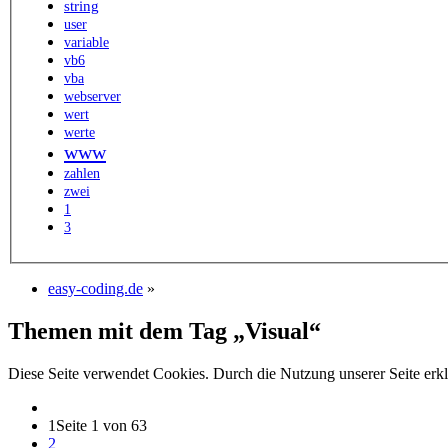
string
user
variable
vb6
vba
webserver
wert
werte
www
zahlen
zwei
1
3
easy-coding.de
»
Themen mit dem Tag „Visual“
Diese Seite verwendet Cookies. Durch die Nutzung unserer Seite erkl
1
Seite 1 von 63
2