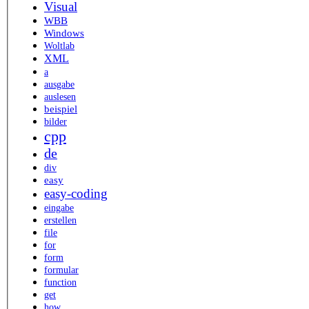
Visual
WBB
Windows
Woltlab
XML
a
ausgabe
auslesen
beispiel
bilder
cpp
de
div
easy
easy-coding
eingabe
erstellen
file
for
form
formular
function
get
how