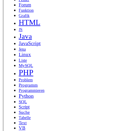
Forum
Funktion
Grafik
HTML
JS
Java
JavaScript
Jena
Linux
Liste
MySQL
PHP
Problem
Programm
Programmieren
Python
SQL
Script
Suche
Tabelle
Text
VB