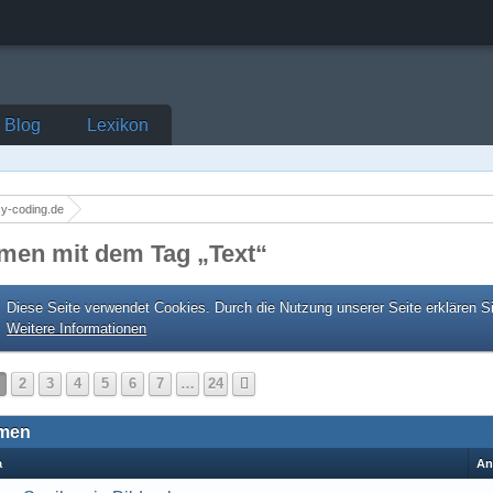
Blog
Lexikon
y-coding.de
men mit dem Tag „Text“
Diese Seite verwendet Cookies. Durch die Nutzung unserer Seite erklären S
Weitere Informationen
2
3
4
5
6
7
…
24
men
a
An