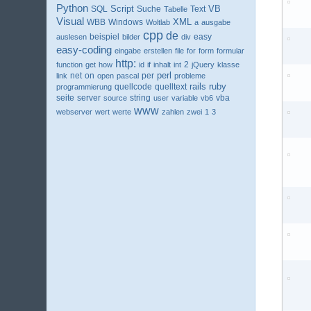
Python
VB
SQL
Script
Suche
Text
Tabelle
Visual
XML
WBB
Windows
Woltlab
a
ausgabe
cpp
de
beispiel
easy
auslesen
bilder
div
easy-coding
eingabe
erstellen
file
for
form
formular
http:
2
function
get
how
id
if
inhalt
int
jQuery
klasse
perl
net
per
link
on
open
pascal
probleme
ruby
quellcode
rails
programmierung
quelltext
seite
server
string
vba
source
user
variable
vb6
www
webserver
wert
werte
zahlen
zwei
1
3