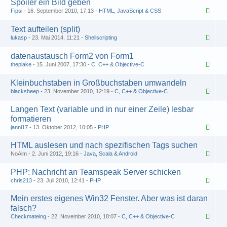
Spoiler ein Bild geben
Fipsi
16. September 2010, 17:13
HTML, JavaScript & CSS
Text aufteilen (split)
lukasp
23. Mai 2014, 11:21
Shellscripting
datenaustausch Form2 von Form1
theplake
15. Juni 2007, 17:30
C, C++ & Objective-C
Kleinbuchstaben in Großbuchstaben umwandeln
blacksheep
23. November 2010, 12:19
C, C++ & Objective-C
Langen Text (variable und in nur einer Zeile) lesbar
formatieren
janni17
13. Oktober 2012, 10:05
PHP
HTML auslesen und nach spezifischen Tags suchen
NoAim
2. Juni 2012, 19:16
Java, Scala & Android
PHP: Nachricht an Teamspeak Server schicken
chris213
23. Juli 2010, 12:41
PHP
Mein erstes eigenes Win32 Fenster. Aber was ist daran
falsch?
Checkmateing
22. November 2010, 18:07
C, C++ & Objective-C
1
2