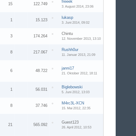
freeek
15
122.749
3. August 2014, 23:06
lukasp
1
15.123
3. Juni 2014, 09:02
Chintu
3
174.264
12. November 2013, 13:10
Rushh0ur
8
217.067
11. Januar 2013, 21:09
janni17
6
48.722
21. Oktober 2012, 18:11
Biglebowski
1
56.031
5. Juni 2012, 13:03
M4rc3L-XCN
8
37.746
15. Mai 2012, 22:35
Guest123
21
565.092
26. April 2012, 10:53