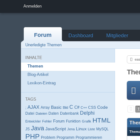
Anmelden
Forum
Dashboard
Mitglieder
Unerledigte Themen
INHALTE
eas
Themen
The
Blog-Artikel
Lexikon-Eintrag
TAGS
AJAX
C
Basic
Code
Array
C#
;
Bild
C++
CSS
1
Delphi
Datei
Daten
Datenbank
Dateien
HTML
Forum
Entwickler
Fehler
Funktion
Grafik
The
Java
JavaScript
Linux
MySQL
JS
Jena
Liste
Them
PHP
Programm
Programmieren
Problem