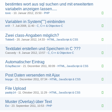
bestimtes wort aus sql suchen und mit erweiterten
variabeln anzeigen lassen.....
toxic
10. Januar 2012, 15:50
PHP
Variablen in System("") einbinden
eriX
7. Juli 2008, 11:40
C, C++ & Objective-C
1
2
Zwei class-Angaben möglich?
Tobbe5
20. Januar 2012, 14:33
HTML, JavaScript & CSS
Textdatei erstellen und Speichern in C ???
Cassedy
8. Januar 2012, 13:57
C, C++ & Objective-C
Automatischer Eintrag
DJayBazzer
21. Dezember 2011, 00:09
HTML, JavaScript & CSS
Post Daten versenden mit Ajax
boyge
21. Dezember 2011, 07:34
HTML, JavaScript & CSS
File Upload
paddy14
11. Oktober 2011, 11:29
HTML, JavaScript & CSS
Muster (Overlay) über Text
Exi
23. September 2011, 10:53
PHP