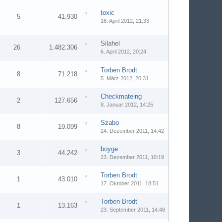
toxic
5
41.930
16. April 2012, 21:33
Silahel
26
1.482.306
6. April 2012, 20:24
Torben Brodt
8
71.218
5. März 2012, 20:31
Checkmateing
2
127.656
8. Januar 2012, 14:25
Szabo
8
19.099
24. Dezember 2011, 14:42
boyge
3
44.242
23. Dezember 2011, 10:19
Torben Brodt
1
43.010
17. Oktober 2011, 18:51
Torben Brodt
1
13.163
23. September 2011, 14:48