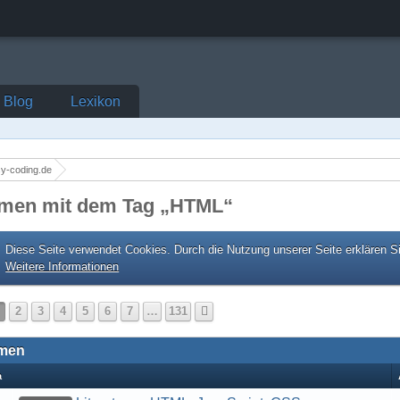
Blog
Lexikon
y-coding.de
men mit dem Tag „HTML“
Diese Seite verwendet Cookies. Durch die Nutzung unserer Seite erklären S
Weitere Informationen
2
3
4
5
6
7
…
131
men
a