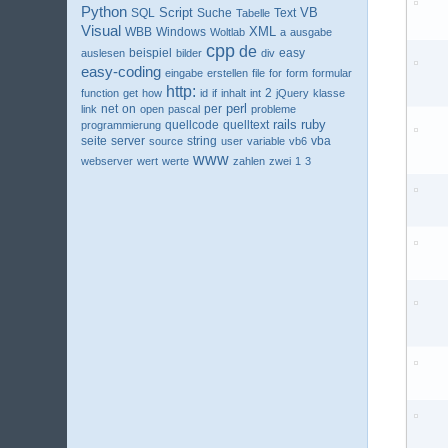
Python
VB
SQL
Script
Suche
Text
Tabelle
Visual
XML
WBB
Windows
Woltlab
a
ausgabe
cpp
de
beispiel
easy
auslesen
bilder
div
easy-coding
eingabe
erstellen
file
for
form
formular
http:
2
function
get
how
id
if
inhalt
int
jQuery
klasse
perl
net
per
link
on
open
pascal
probleme
ruby
quellcode
rails
programmierung
quelltext
seite
server
string
vba
source
user
variable
vb6
www
webserver
wert
werte
zahlen
zwei
1
3