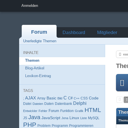
Anmelden
Forum
Dashboard
Mitglieder
Unerledigte Themen
INHALTE
eas
Themen
The
Blog-Artikel
Lexikon-Eintrag
TAGS
AJAX
C
Basic
Code
Array
C#
;
Bild
C++
CSS
1
Delphi
Datei
Daten
Datenbank
Dateien
HTML
Forum
Entwickler
Fehler
Funktion
Grafik
The
Java
JavaScript
Linux
MySQL
JS
Jena
Liste
Them
PHP
Programm
Programmieren
Problem