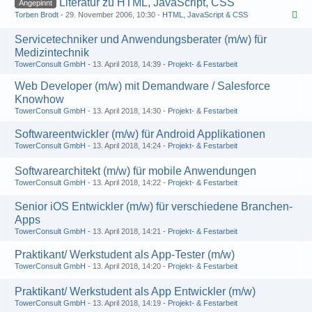
Literatur zu HTML, JavaScript, CSS
Angepinnt
Torben Brodt
29. November 2006, 10:30
HTML, JavaScript & CSS
Servicetechniker und Anwendungsberater (m/w) für
Medizintechnik
TowerConsult GmbH
13. April 2018, 14:39
Projekt- & Festarbeit
Web Developer (m/w) mit Demandware / Salesforce
Knowhow
TowerConsult GmbH
13. April 2018, 14:30
Projekt- & Festarbeit
Softwareentwickler (m/w) für Android Applikationen
TowerConsult GmbH
13. April 2018, 14:24
Projekt- & Festarbeit
Softwarearchitekt (m/w) für mobile Anwendungen
TowerConsult GmbH
13. April 2018, 14:22
Projekt- & Festarbeit
Senior iOS Entwickler (m/w) für verschiedene Branchen-
Apps
TowerConsult GmbH
13. April 2018, 14:21
Projekt- & Festarbeit
Praktikant/ Werkstudent als App-Tester (m/w)
TowerConsult GmbH
13. April 2018, 14:20
Projekt- & Festarbeit
Praktikant/ Werkstudent als App Entwickler (m/w)
TowerConsult GmbH
13. April 2018, 14:19
Projekt- & Festarbeit