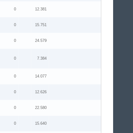
0
12.381
0
15.751
0
24.579
0
7.384
0
14.077
0
12.626
0
22.580
0
15.640