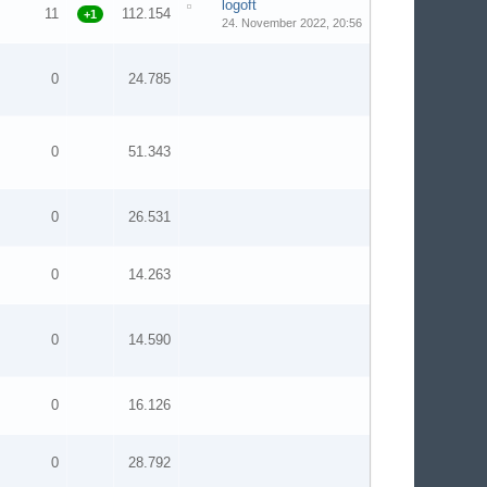
logoft
11
112.154
+1
24. November 2022, 20:56
0
24.785
0
51.343
0
26.531
0
14.263
0
14.590
0
16.126
0
28.792