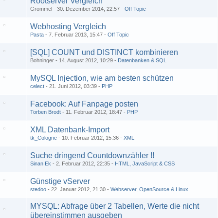
Rootserver Vergleich
Grommel
30. Dezember 2014, 22:57
Off Topic
Webhosting Vergleich
Pasta
7. Februar 2013, 15:47
Off Topic
[SQL] COUNT und DISTINCT kombinieren
Bohninger
14. August 2012, 10:29
Datenbanken & SQL
MySQL Injection, wie am besten schützen
celect
21. Juni 2012, 03:39
PHP
Facebook: Auf Fanpage posten
Torben Brodt
11. Februar 2012, 18:47
PHP
XML Datenbank-Import
tk_Cologne
10. Februar 2012, 15:36
XML
Suche dringend Countdownzähler !!
Sinan Ek
2. Februar 2012, 22:35
HTML, JavaScript & CSS
Günstige vServer
stedoo
22. Januar 2012, 21:30
Webserver, OpenSource & Linux
MYSQL: Abfrage über 2 Tabellen, Werte die nicht
übereinstimmen ausgeben