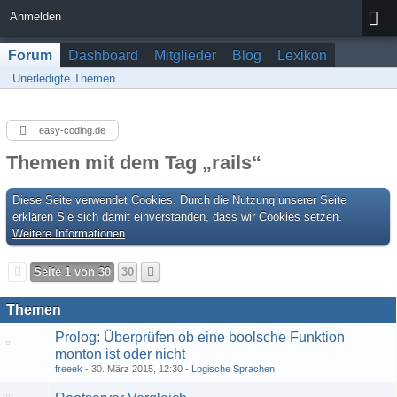
Anmelden
Forum
Dashboard
Mitglieder
Blog
Lexikon
Unerledigte Themen
easy-coding.de
Themen mit dem Tag „rails“
Diese Seite verwendet Cookies. Durch die Nutzung unserer Seite
erklären Sie sich damit einverstanden, dass wir Cookies setzen.
Weitere Informationen
Seite 1 von 30
30
Themen
Prolog: Überprüfen ob eine boolsche Funktion
monton ist oder nicht
freeek
30. März 2015, 12:30
Logische Sprachen