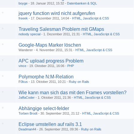
boyge
18. Januar 2012, 15:32
Datenbanken & SQL
jquery function wird nicht aufgerufen
freeek
17. Dezember 2011, 14:04
HTML, JavaScript & CSS
Traveling Salesman Problem mit GMaps
nobody special
1. Dezember 2011, 21:31
HTML, JavaScript & CSS
Google-Maps Marker löschen
Wanderer
4. November 2011, 15:31
HTML, JavaScript & CSS
APC upload progress Problem
vince
19. Oktober 2011, 16:06
PHP
Polymorphe N:M-Relation
F0kus
13. Oktober 2011, 10:21
Ruby on Rails
Wie kann man sich das mit den Frames vorstellen?
JaffaCoder
1. Oktober 2011, 21:36
HTML, JavaScript & CSS
Abhängige select-felder
Torben Brodt
30. September 2011, 21:12
HTML, JavaScript & CSS
Eclipse umstellen auf rails 3.1
Deadman44
26. September 2011, 09:36
Ruby on Rails