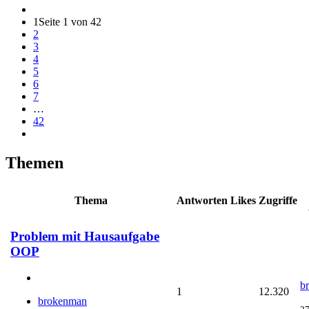
1
Seite 1 von 42
2
3
4
5
6
7
…
42
Themen
Thema
Antworten
Likes
Zugriffe
Problem mit Hausaufgabe
OOP
b
1
12.320
brokenman