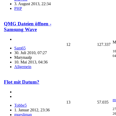
3. August 2013, 22:34
PHP
QMG Dateien öffnen -
Samsung Wave
M
12
127.337
Sam65
10
30. Juli 2010, 07:27
04
Marynaalp
10. Mai 2013, 04:36
Allgemein
Flot mit Datum?
m
13
57.035
Tobbe5
27
1. Januar 2012, 23:36
20
muesliman