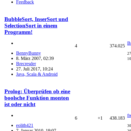
Feedback
BubbleSort, InserSort und
SelectionSort in einem
Programm!
B
4
374.025
BennyBunny
27
8. März 2007, 02:39
10
Brecresder
27. Juli 2017, 10:24
Java, Scala & Android
Prolog: Überprüfen ob eine
boolsche Funktion monton
ist oder nicht
fr
6
+1
438.183
eolith421
30
7. Januar 2010, 19:07
20