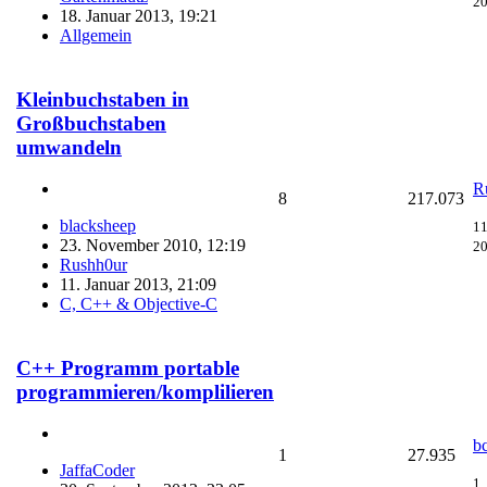
20
18. Januar 2013, 19:21
Allgemein
Kleinbuchstaben in
Großbuchstaben
umwandeln
R
8
217.073
blacksheep
11
23. November 2010, 12:19
20
Rushh0ur
11. Januar 2013, 21:09
C, C++ & Objective-C
C++ Programm portable
programmieren/komplilieren
b
1
27.935
JaffaCoder
1.