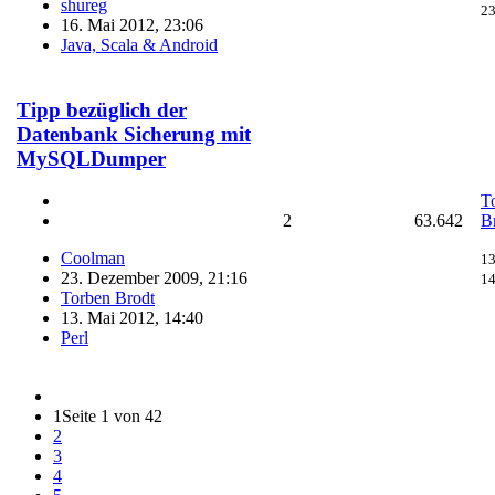
shureg
23
16. Mai 2012, 23:06
Java, Scala & Android
Tipp bezüglich der
Datenbank Sicherung mit
MySQLDumper
T
2
63.642
B
Coolman
13
23. Dezember 2009, 21:16
14
Torben Brodt
13. Mai 2012, 14:40
Perl
1
Seite 1 von 42
2
3
4