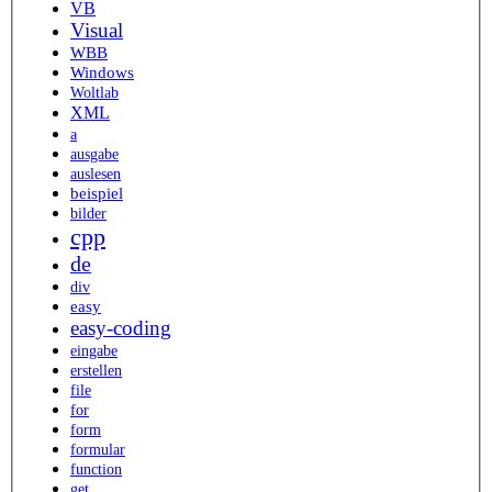
VB
Visual
WBB
Windows
Woltlab
XML
a
ausgabe
auslesen
beispiel
bilder
cpp
de
div
easy
easy-coding
eingabe
erstellen
file
for
form
formular
function
get