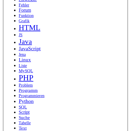
Fehler
Forum
Funktion
Grafik
HTML
JS
Java
JavaScript
Jena
Linux
Liste
MySQL
PHP
Problem
Programm
Programmieren
Python
SQL
Script
Suche
Tabelle
Text