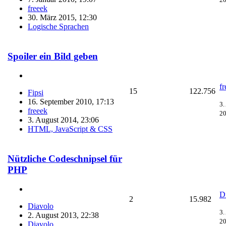
freeek
30. März 2015, 12:30
Logische Sprachen
Spoiler ein Bild geben
fr
15
122.756
Fipsi
16. September 2010, 17:13
3.
freeek
20
3. August 2014, 23:06
HTML, JavaScript & CSS
Nützliche Codeschnipsel für
PHP
D
2
15.982
Diavolo
3.
2. August 2013, 22:38
20
Diavolo