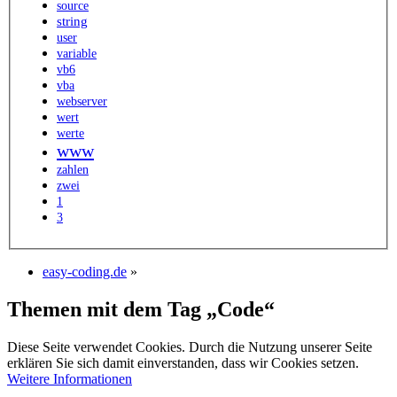
source
string
user
variable
vb6
vba
webserver
wert
werte
www
zahlen
zwei
1
3
easy-coding.de
»
Themen mit dem Tag „Code“
Diese Seite verwendet Cookies. Durch die Nutzung unserer Seite
erklären Sie sich damit einverstanden, dass wir Cookies setzen.
Weitere Informationen