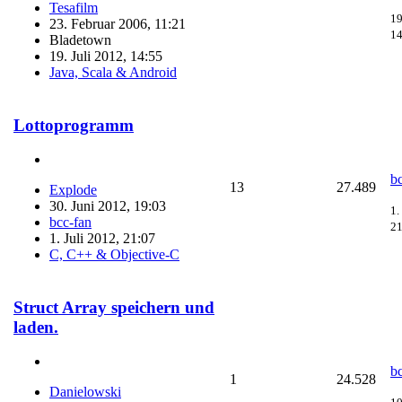
Tesafilm
19
23. Februar 2006, 11:21
14
Bladetown
19. Juli 2012, 14:55
Java, Scala & Android
Lottoprogramm
b
13
27.489
Explode
30. Juni 2012, 19:03
1.
bcc-fan
21
1. Juli 2012, 21:07
C, C++ & Objective-C
Struct Array speichern und
laden.
b
1
24.528
Danielowski