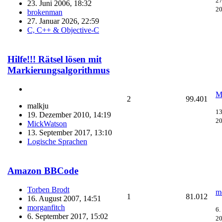
27
23. Juni 2006, 18:32
20
brokenman
27. Januar 2026, 22:59
C, C++ & Objective-C
Hilfe!!! Rätsel lösen mit
Markierungsalgorithmus
M
2
99.401
malkju
13
19. Dezember 2010, 14:19
20
MickWatson
13. September 2017, 13:10
Logische Sprachen
Amazon BBCode
Torben Brodt
m
1
81.012
16. August 2007, 14:51
morganfitch
6.
6. September 2017, 15:02
20