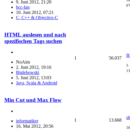
10
9. Juni 2012, 21:20
07
bcc-fan
10. Juni 2012, 07:21
C, C++ & Objective-C
HTML auslesen und nach
spezifischen Tags suchen
B
1
56.037
NoAim
5.
2. Juni 2012, 19:16
13
Biglebowski
5. Juni 2012, 13:03
Java, Scala & Android
Min Cut und Max Flow
s
1
13.668
informatiker
16. Mai 2012, 20:56
16