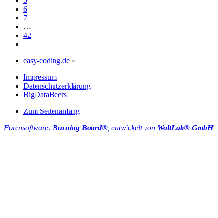
5
6
7
…
42
easy-coding.de
»
Impressum
Datenschutzerklärung
BigDataBeers
Zum Seitenanfang
Forensoftware:
Burning Board®
, entwickelt von
WoltLab® GmbH