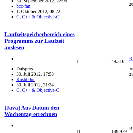
30. September 2012, 22:05
20
bcc-fan
1. Oktober 2012, 08:22
C, C++ & Objective-C
Laufzeitspeicherbereich eines
Programms zur Laufzeit
auslesen
R
1
49.310
Daispros
30
30. Juli 2012, 17:58
21
Rushh0ur
30. Juli 2012, 21:24
C, C++ & Objective-C
[Java] Aus Datum den
Wochentag errechnen
B
11
149.979