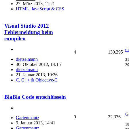
27. März 2013, 11:21
HTML, JavaScript & CSS
Visual Studio 2012
Fehlermeldung beim
compilen
d
4
130.395
dietzelmann
21
30. Oktober 2012, 14:15
20
dietzelmann
21. Januar 2013, 19:26
C, C++ & Objective-C
BlaBla Code entschlüsseln
G
9
22.336
Gartenmautz
9. Januar 2013, 14:41
18
Gartenmautz