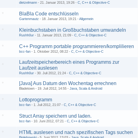
dietzelmann
21. Januar 2013, 19:26
C, C++ & Objective-C
BlaBla Code entschlüsseln
Gartenmautz
18. Januar 2013, 19:21
Allgemein
Kleinbuchstaben in Großbuchstaben umwandeln
Rushh0ur
11. Januar 2013, 21:09
C, C++ & Objective-C
C++ Programm portable programmieren/komplilieren
bcc-fan
1. Oktober 2012, 08:22
C, C++ & Objective-C
Laufzeitspeicherbereich eines Programms zur
Laufzeit auslesen
Rushh0ur
30. Juli 2012, 21:24
C, C++ & Objective-C
[Java] Aus Datum den Wochentag errechnen
Bladetown
19. Juli 2012, 14:55
Java, Scala & Android
Lottoprogramm
bcc-fan
1. Juli 2012, 21:07
C, C++ & Objective-C
Struct Array speichern und laden.
bcc-fan
10. Juni 2012, 07:21
C, C++ & Objective-C
HTML auslesen und nach spezifischen Tags suchen
Biglebowski
5. Juni 2012, 13:03
Java, Scala & Android