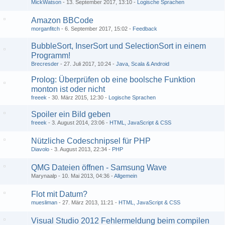
MickWatson
13. September 2017, 13:10
Logische Sprachen
Amazon BBCode
morganfitch
6. September 2017, 15:02
Feedback
BubbleSort, InserSort und SelectionSort in einem
Programm!
Brecresder
27. Juli 2017, 10:24
Java, Scala & Android
Prolog: Überprüfen ob eine boolsche Funktion
monton ist oder nicht
freeek
30. März 2015, 12:30
Logische Sprachen
Spoiler ein Bild geben
freeek
3. August 2014, 23:06
HTML, JavaScript & CSS
Nützliche Codeschnipsel für PHP
Diavolo
3. August 2013, 22:34
PHP
QMG Dateien öffnen - Samsung Wave
Marynaalp
10. Mai 2013, 04:36
Allgemein
Flot mit Datum?
muesliman
27. März 2013, 11:21
HTML, JavaScript & CSS
Visual Studio 2012 Fehlermeldung beim compilen