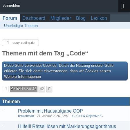
Anmelden
Forum
Dashboard
Mitglieder
Blog
Lexikon
Unerledigte Themen
easy-coding.de
Themen mit dem Tag „Code“
Diese Seite verwendet Cookies. Durch die Nutzung unserer Seite
erklären Sie sich damit einverstanden, dass wir Cookies setzen.
Weitere Informationen
Seite 1 von 42
42
Themen
Problem mit Hausaufgabe OOP
brokenman
27. Januar 2026, 22:59
C, C++ & Objective-C
Hilfe!!! Rätsel lösen mit Markierungsalgorithmus