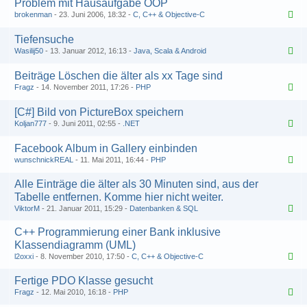
Problem mit Hausaufgabe OOP
brokenman
23. Juni 2006, 18:32
C, C++ & Objective-C
Tiefensuche
Wasilij50
13. Januar 2012, 16:13
Java, Scala & Android
Beiträge Löschen die älter als xx Tage sind
Fragz
14. November 2011, 17:26
PHP
[C#] Bild von PictureBox speichern
Koljan777
9. Juni 2011, 02:55
.NET
Facebook Album in Gallery einbinden
wunschnickREAL
11. Mai 2011, 16:44
PHP
Alle Einträge die älter als 30 Minuten sind, aus der
Tabelle entfernen. Komme hier nicht weiter.
ViktorM
21. Januar 2011, 15:29
Datenbanken & SQL
C++ Programmierung einer Bank inklusive
Klassendiagramm (UML)
l2oxxi
8. November 2010, 17:50
C, C++ & Objective-C
Fertige PDO Klasse gesucht
Fragz
12. Mai 2010, 16:18
PHP