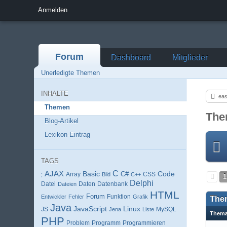
Anmelden
Forum
Dashboard
Mitglieder
Unerledigte Themen
INHALTE
eas
Themen
The
Blog-Artikel
Lexikon-Eintrag
TAGS
AJAX
C
Basic
Code
Array
C#
;
Bild
C++
CSS
1
Delphi
Datei
Daten
Datenbank
Dateien
HTML
Forum
Entwickler
Fehler
Funktion
Grafik
The
Java
JavaScript
Linux
MySQL
JS
Jena
Liste
Them
PHP
Programm
Programmieren
Problem