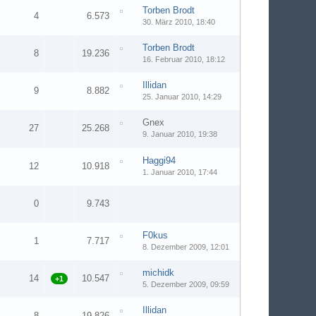
Torben Brodt
4
6.573
30. März 2010, 18:40
Torben Brodt
8
19.236
16. Februar 2010, 18:12
Illidan
9
8.882
25. Januar 2010, 14:29
Gnex
27
25.268
9. Januar 2010, 19:38
Haggi94
12
10.918
1. Januar 2010, 17:44
0
9.743
F0kus
1
7.717
8. Dezember 2009, 12:01
michidk
14
10.547
+1
5. Dezember 2009, 09:59
Illidan
8
19.826