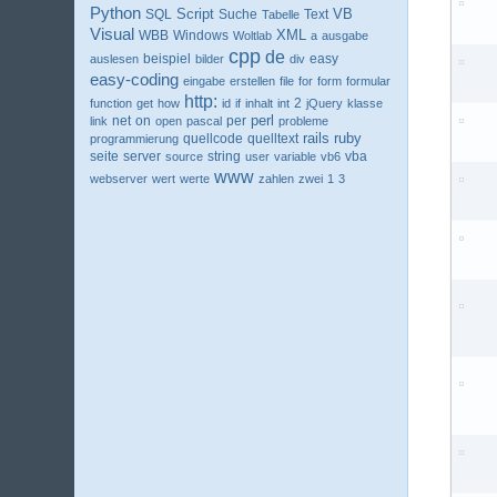
Python
VB
SQL
Script
Suche
Text
Tabelle
Visual
XML
WBB
Windows
Woltlab
a
ausgabe
cpp
de
beispiel
easy
auslesen
bilder
div
easy-coding
eingabe
erstellen
file
for
form
formular
http:
2
function
get
how
id
if
inhalt
int
jQuery
klasse
perl
net
per
link
on
open
pascal
probleme
ruby
quellcode
rails
programmierung
quelltext
seite
server
string
vba
source
user
variable
vb6
www
webserver
wert
werte
zahlen
zwei
1
3