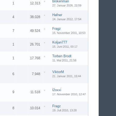
brokenman
1
12.313
27. Januar 2026, 22:59
Hafner
4
38.028
14. Januar 2012, 17:54
Fragz
7
49.524
15. November 2011, 10:53
Koljan777
1
26.701
15. Juni 2011, 00:17
Torben Brodt
1
17.768
11. Mai 2011, 21:56
ViktorM
6
7.948
21. Januar 2011, 15:44
l2oxxi
9
11.518
17. November 2010, 12:47
Fragz
8
10.014
19. Juli 2010, 13:28