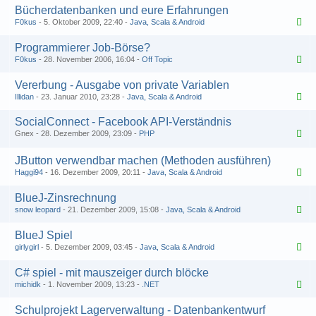
Bücherdatenbanken und eure Erfahrungen
F0kus
5. Oktober 2009, 22:40
Java, Scala & Android
Programmierer Job-Börse?
F0kus
28. November 2006, 16:04
Off Topic
Vererbung - Ausgabe von private Variablen
Illidan
23. Januar 2010, 23:28
Java, Scala & Android
SocialConnect - Facebook API-Verständnis
Gnex
28. Dezember 2009, 23:09
PHP
1
2
JButton verwendbar machen (Methoden ausführen)
Haggi94
16. Dezember 2009, 20:11
Java, Scala & Android
BlueJ-Zinsrechnung
snow leopard
21. Dezember 2009, 15:08
Java, Scala & Android
BlueJ Spiel
girlygirl
5. Dezember 2009, 03:45
Java, Scala & Android
C# spiel - mit mauszeiger durch blöcke
michidk
1. November 2009, 13:23
.NET
Schulprojekt Lagerverwaltung - Datenbankentwurf