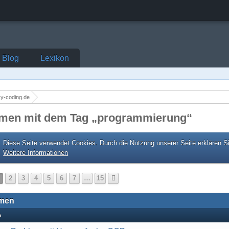
Blog
Lexikon
y-coding.de
men mit dem Tag „programmierung“
Diese Seite verwendet Cookies. Durch die Nutzung unserer Seite erklären S
Weitere Informationen
2
3
4
5
6
7
…
15
men
a