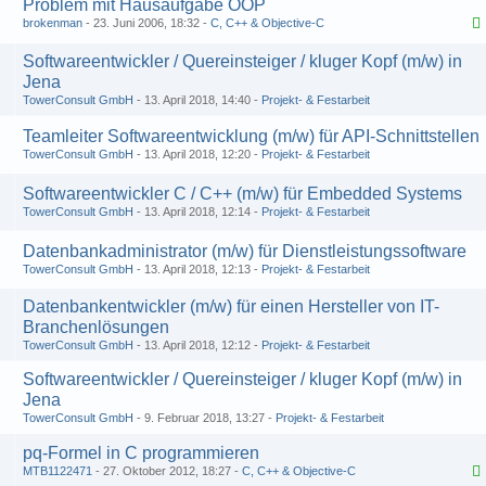
Problem mit Hausaufgabe OOP
brokenman
23. Juni 2006, 18:32
C, C++ & Objective-C
Softwareentwickler / Quereinsteiger / kluger Kopf (m/w) in
Jena
TowerConsult GmbH
13. April 2018, 14:40
Projekt- & Festarbeit
Teamleiter Softwareentwicklung (m/w) für API-Schnittstellen
TowerConsult GmbH
13. April 2018, 12:20
Projekt- & Festarbeit
Softwareentwickler C / C++ (m/w) für Embedded Systems
TowerConsult GmbH
13. April 2018, 12:14
Projekt- & Festarbeit
Datenbankadministrator (m/w) für Dienstleistungssoftware
TowerConsult GmbH
13. April 2018, 12:13
Projekt- & Festarbeit
Datenbankentwickler (m/w) für einen Hersteller von IT-
Branchenlösungen
TowerConsult GmbH
13. April 2018, 12:12
Projekt- & Festarbeit
Softwareentwickler / Quereinsteiger / kluger Kopf (m/w) in
Jena
TowerConsult GmbH
9. Februar 2018, 13:27
Projekt- & Festarbeit
pq-Formel in C programmieren
MTB1122471
27. Oktober 2012, 18:27
C, C++ & Objective-C