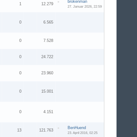
brokenman
1
12.279
27. Januar 2026, 22:59
0
6.565
0
7.528
0
24.722
0
23.960
0
15.001
0
4.151
BenHuend
13
121.763
23. April 2016, 02:25