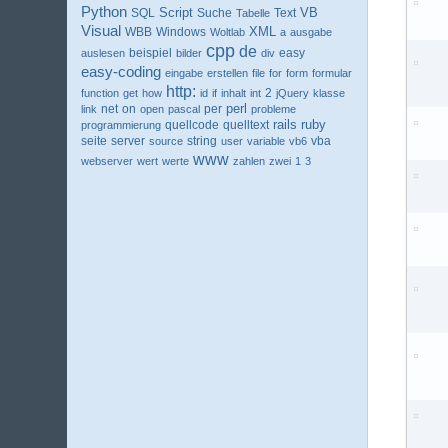
Python
VB
SQL
Script
Suche
Text
Tabelle
Visual
XML
WBB
Windows
Woltlab
a
ausgabe
cpp
de
beispiel
easy
auslesen
bilder
div
easy-coding
eingabe
erstellen
file
for
form
formular
http:
2
function
get
how
id
if
inhalt
int
jQuery
klasse
perl
net
per
link
on
open
pascal
probleme
ruby
quellcode
rails
programmierung
quelltext
seite
server
string
vba
source
user
variable
vb6
www
webserver
wert
werte
zahlen
zwei
1
3