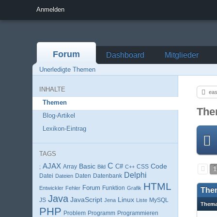
Anmelden
Forum
Dashboard
Mitglieder
Unerledigte Themen
INHALTE
eas
Themen
The
Blog-Artikel
Lexikon-Eintrag
TAGS
AJAX
C
Basic
Code
Array
C#
;
Bild
C++
CSS
1
Delphi
Datei
Daten
Datenbank
Dateien
HTML
Forum
Entwickler
Fehler
Funktion
Grafik
The
Java
JavaScript
Linux
MySQL
JS
Jena
Liste
Them
PHP
Programm
Programmieren
Problem