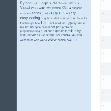
Python
VB
SQL
Script
Suche
Text
Tabelle
Visual
XML
WBB
Windows
Woltlab
a
ausgabe
cpp
de
beispiel
easy
auslesen
bilder
div
easy-coding
eingabe
erstellen
file
for
form
formular
http:
2
function
get
how
id
if
inhalt
int
jQuery
klasse
perl
net
per
link
on
open
pascal
probleme
ruby
quellcode
rails
programmierung
quelltext
seite
server
string
vba
source
user
variable
vb6
www
webserver
wert
werte
zahlen
zwei
1
3