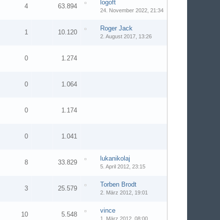
logoft
4
63.894
24. November 2022, 21:34
Roger Jack
1
10.120
2. August 2017, 13:26
0
1.274
0
1.064
0
1.174
0
1.041
lukanikolaj
8
33.829
5. April 2012, 23:15
Torben Brodt
3
25.579
2. März 2012, 19:01
vince
10
5.548
1. März 2012, 08:00