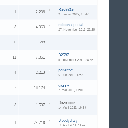
Rushh0ur
1
2.206
2. Januar 2012, 18:47
nobody special
8
4.960
27. November 2011, 22:29
0
1.648
D2587
11
7.851
5. November 2011, 20:35
pokertom
4
2.213
6. Juni 2011, 12:25
djonny
7
18.124
2. Mai 2011, 17:01
Developer
8
11.597
14. April 2011, 18:29
Bloodydiary
1
74.716
11. April 2011, 11:42