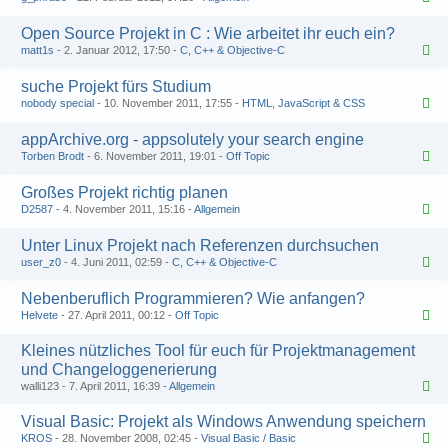
Open Source Projekt in C : Wie arbeitet ihr euch ein?
matt1s
2. Januar 2012, 17:50
C, C++ & Objective-C
suche Projekt fürs Studium
nobody special
10. November 2011, 17:55
HTML, JavaScript & CSS
appArchive.org - appsolutely your search engine
Torben Brodt
6. November 2011, 19:01
Off Topic
Großes Projekt richtig planen
D2587
4. November 2011, 15:16
Allgemein
Unter Linux Projekt nach Referenzen durchsuchen
user_z0
4. Juni 2011, 02:59
C, C++ & Objective-C
Nebenberuflich Programmieren? Wie anfangen?
Helvete
27. April 2011, 00:12
Off Topic
Kleines nützliches Tool für euch für Projektmanagement
und Changeloggenerierung
walli123
7. April 2011, 16:39
Allgemein
Visual Basic: Projekt als Windows Anwendung speichern
KROS
28. November 2008, 02:45
Visual Basic / Basic