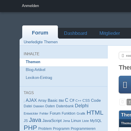
Anmelden
Forum
Dashboard
Mitglieder
Unerledigte Themen
INHALTE
eas
Themen
The
Blog-Artikel
Lexikon-Eintrag
TAGS
AJAX
C
Basic
Code
Array
C#
;
Bild
C++
CSS
1
Delphi
Datei
Daten
Datenbank
Dateien
HTML
Forum
Entwickler
Fehler
Funktion
Grafik
The
Java
JavaScript
Linux
MySQL
JS
Jena
Liste
Them
PHP
Programm
Programmieren
Problem