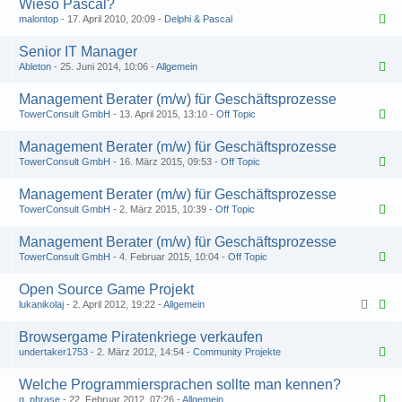
Wieso Pascal?
malontop
17. April 2010, 20:09
Delphi & Pascal
Senior IT Manager
Ableton
25. Juni 2014, 10:06
Allgemein
Management Berater (m/w) für Geschäftsprozesse
TowerConsult GmbH
13. April 2015, 13:10
Off Topic
Management Berater (m/w) für Geschäftsprozesse
TowerConsult GmbH
16. März 2015, 09:53
Off Topic
Management Berater (m/w) für Geschäftsprozesse
TowerConsult GmbH
2. März 2015, 10:39
Off Topic
Management Berater (m/w) für Geschäftsprozesse
TowerConsult GmbH
4. Februar 2015, 10:04
Off Topic
Open Source Game Projekt
lukanikolaj
2. April 2012, 19:22
Allgemein
Browsergame Piratenkriege verkaufen
undertaker1753
2. März 2012, 14:54
Community Projekte
Welche Programmiersprachen sollte man kennen?
g_phrase
22. Februar 2012, 07:26
Allgemein