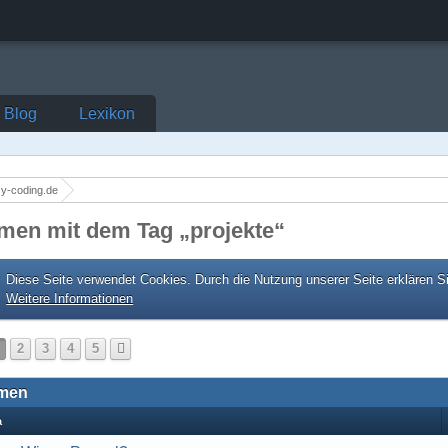
Blog
Lexikon
y-coding.de
men mit dem Tag „projekte“
Diese Seite verwendet Cookies. Durch die Nutzung unserer Seite erklären S
Weitere Informationen
2
3
4
5
men
a