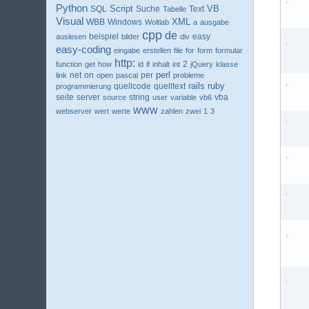
Python
VB
SQL
Script
Suche
Text
Tabelle
Visual
XML
WBB
Windows
Woltlab
a
ausgabe
cpp
de
beispiel
easy
auslesen
bilder
div
easy-coding
eingabe
erstellen
file
for
form
formular
http:
2
function
get
how
id
if
inhalt
int
jQuery
klasse
perl
net
per
link
on
open
pascal
probleme
ruby
quellcode
rails
programmierung
quelltext
seite
server
string
vba
source
user
variable
vb6
www
webserver
wert
werte
zahlen
zwei
1
3