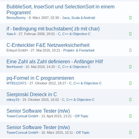
BubbleSort, InserSort und SelectionSort in einem
Programm!
BennyBunny
8. März 2007, 02:39
Java, Scala & Android
if - bedingung mit buchstaben( zb mit char)
Xaw.4
27. Februar 2006, 20:01
C, C++ & Objective-C
C-Entwickler F&E Netzwerksicherheit
Enloyd GmbH
27. Mai 2016, 10:21
Projekt- & Festarbeit
Eine Zahl als Zahl definieren - Anfänger Hilf
BenHuend
10. Mai 2016, 14:20
C, C++ & Objective-C
pq-Formel in C programmieren
MTB1122471
27. Oktober 2012, 18:27
C, C++ & Objective-C
Sierpinski Dreieck in C
mikey33
19. Oktober 2015, 16:02
C, C++ & Objective-C
Senior Software Tester (m/w)
TowerConsult GmbH
13. April 2015, 13:21
Off Topic
Senior Software Tester (m/w)
TowerConsult GmbH
16. März 2015, 10:11
Off Topic