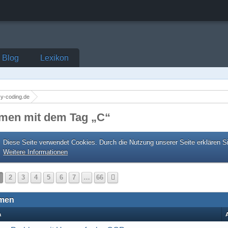
Blog
Lexikon
y-coding.de
men mit dem Tag „C“
Diese Seite verwendet Cookies. Durch die Nutzung unserer Seite erklären S
Weitere Informationen
2
3
4
5
6
7
…
66
men
a