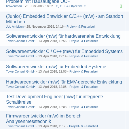
Problem mit Hausaufgabe OOP
brokenman
23. Juni 2006, 18:32
C, C++ & Objective-C
(Junior) Embedded Entwickler C/C++ (m/w) - am Standort
München
Job Ambition
28. November 2018, 14:16
Projekt- & Festarbeit
Softwareentwickler (m/w) für hardwarenahe Entwicklung
TowerConsult GmbH
13. April 2018, 12:56
Projekt- & Festarbeit
Softwareentwickler C / C++ (m/w) für Embedded Systems
TowerConsult GmbH
13. April 2018, 12:14
Projekt- & Festarbeit
Softwareentwickler (m/w) für Embedded Systeme
TowerConsult GmbH
13. April 2018, 12:08
Projekt- & Festarbeit
Hardwareentwickler (m/w) für EMV-gerechte Entwicklung
TowerConsult GmbH
13. April 2018, 12:08
Projekt- & Festarbeit
Test Development Engineer (m/w) für integrierte
Schaltkreise
TowerConsult GmbH
13. April 2018, 12:03
Projekt- & Festarbeit
Firmwareentwickler (m/w) im Bereich
Analysenmesstechnik
TowerConsult GmbH
13. April 2018, 11:56
Projekt- & Festarbeit