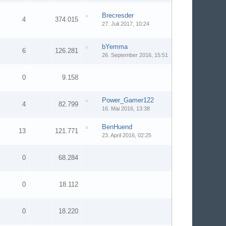
Brecresder
4
374.015
27. Juli 2017, 10:24
bYemma
6
126.281
26. September 2016, 15:51
0
9.158
Power_Gamer122
4
82.799
16. Mai 2016, 13:38
BenHuend
13
121.771
23. April 2016, 02:25
0
68.284
0
18.112
0
18.220