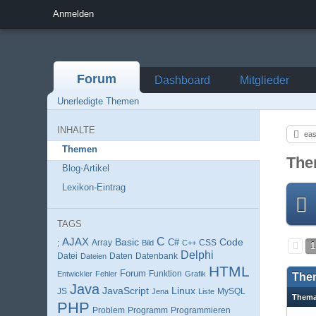
Anmelden
Forum
Dashboard
Mitglieder
Unerledigte Themen
INHALTE
eas
Themen
The
Blog-Artikel
Lexikon-Eintrag
TAGS
AJAX
C
Basic
Code
Array
C#
;
Bild
C++
CSS
1
Delphi
Datei
Daten
Datenbank
Dateien
HTML
Forum
Entwickler
Fehler
Funktion
Grafik
The
Java
JavaScript
Linux
MySQL
JS
Jena
Liste
Them
PHP
Programm
Programmieren
Problem