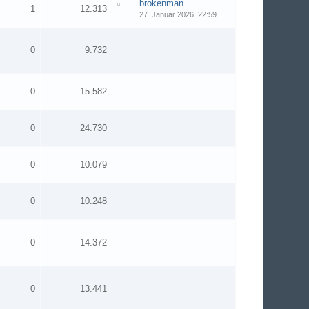
brokenman
1
12.313
27. Januar 2026, 22:59
0
9.732
0
15.582
0
24.730
0
10.079
0
10.248
0
14.372
0
13.441