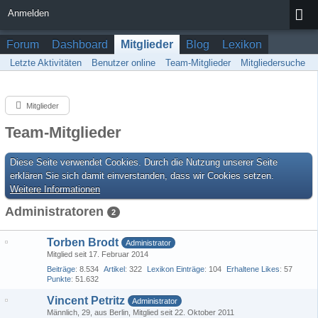
Anmelden
Forum
Dashboard
Mitglieder
Blog
Lexikon
Letzte Aktivitäten
Benutzer online
Team-Mitglieder
Mitgliedersuche
Mitglieder
Team-Mitglieder
Diese Seite verwendet Cookies. Durch die Nutzung unserer Seite
erklären Sie sich damit einverstanden, dass wir Cookies setzen.
Weitere Informationen
Administratoren
2
Torben Brodt
Administrator
Mitglied seit 17. Februar 2014
Beiträge
8.534
Artikel
322
Lexikon Einträge
104
Erhaltene Likes
57
Punkte
51.632
Vincent Petritz
Administrator
Männlich
29
aus Berlin
Mitglied seit 22. Oktober 2011