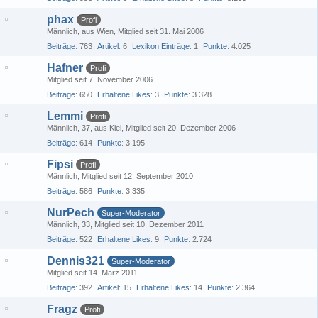
phax
Profi
Männlich
aus Wien
Mitglied seit 31. Mai 2006
Beiträge
763
Artikel
6
Lexikon Einträge
1
Punkte
4.025
Hafner
Profi
Mitglied seit 7. November 2006
Beiträge
650
Erhaltene Likes
3
Punkte
3.328
Lemmi
Profi
Männlich
37
aus Kiel
Mitglied seit 20. Dezember 2006
Beiträge
614
Punkte
3.195
Fipsi
Profi
Männlich
Mitglied seit 12. September 2010
Beiträge
586
Punkte
3.335
NurPech
Super-Moderator
Männlich
33
Mitglied seit 10. Dezember 2011
Beiträge
522
Erhaltene Likes
9
Punkte
2.724
Dennis321
Super-Moderator
Mitglied seit 14. März 2011
Beiträge
392
Artikel
15
Erhaltene Likes
14
Punkte
2.364
Fragz
Profi