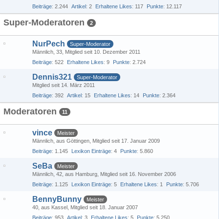
Beiträge
2.244
Artikel
2
Erhaltene Likes
117
Punkte
12.117
Super-Moderatoren
2
NurPech
Super-Moderator
Männlich
33
Mitglied seit 10. Dezember 2011
Beiträge
522
Erhaltene Likes
9
Punkte
2.724
Dennis321
Super-Moderator
Mitglied seit 14. März 2011
Beiträge
392
Artikel
15
Erhaltene Likes
14
Punkte
2.364
Moderatoren
11
vince
Meister
Männlich
aus Göttingen
Mitglied seit 17. Januar 2009
Beiträge
1.145
Lexikon Einträge
4
Punkte
5.860
SeBa
Meister
Männlich
42
aus Hamburg
Mitglied seit 16. November 2006
Beiträge
1.125
Lexikon Einträge
5
Erhaltene Likes
1
Punkte
5.706
BennyBunny
Meister
40
aus Kassel
Mitglied seit 18. Januar 2007
Beiträge
953
Artikel
3
Erhaltene Likes
5
Punkte
5.250