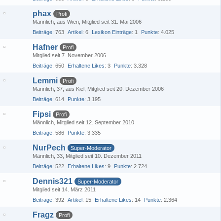
phax
Profi
Männlich
aus Wien
Mitglied seit 31. Mai 2006
Beiträge
763
Artikel
6
Lexikon Einträge
1
Punkte
4.025
Hafner
Profi
Mitglied seit 7. November 2006
Beiträge
650
Erhaltene Likes
3
Punkte
3.328
Lemmi
Profi
Männlich
37
aus Kiel
Mitglied seit 20. Dezember 2006
Beiträge
614
Punkte
3.195
Fipsi
Profi
Männlich
Mitglied seit 12. September 2010
Beiträge
586
Punkte
3.335
NurPech
Super-Moderator
Männlich
33
Mitglied seit 10. Dezember 2011
Beiträge
522
Erhaltene Likes
9
Punkte
2.724
Dennis321
Super-Moderator
Mitglied seit 14. März 2011
Beiträge
392
Artikel
15
Erhaltene Likes
14
Punkte
2.364
Fragz
Profi