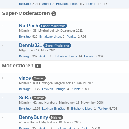
Beiträge
2.244
Artikel
2
Erhaltene Likes
117
Punkte
12.117
Super-Moderatoren
2
NurPech
Super-Moderator
Männlich
33
Mitglied seit 10. Dezember 2011
Beiträge
522
Erhaltene Likes
9
Punkte
2.724
Dennis321
Super-Moderator
Mitglied seit 14. März 2011
Beiträge
392
Artikel
15
Erhaltene Likes
14
Punkte
2.364
Moderatoren
11
vince
Meister
Männlich
aus Göttingen
Mitglied seit 17. Januar 2009
Beiträge
1.145
Lexikon Einträge
4
Punkte
5.860
SeBa
Meister
Männlich
42
aus Hamburg
Mitglied seit 16. November 2006
Beiträge
1.125
Lexikon Einträge
5
Erhaltene Likes
1
Punkte
5.706
BennyBunny
Meister
40
aus Kassel
Mitglied seit 18. Januar 2007
Beiträge
953
Artikel
3
Erhaltene Likes
5
Punkte
5.250