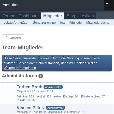
Anmelden
Forum
Dashboard
Mitglieder
Blog
Lexikon
Letzte Aktivitäten
Benutzer online
Team-Mitglieder
Mitgliedersuche
Mitglieder
Team-Mitglieder
Diese Seite verwendet Cookies. Durch die Nutzung unserer Seite
erklären Sie sich damit einverstanden, dass wir Cookies setzen.
Weitere Informationen
Administratoren
2
Torben Brodt
Administrator
Mitglied seit 17. Februar 2014
Beiträge
8.534
Artikel
322
Lexikon Einträge
104
Erhaltene Likes
57
Punkte
51.632
Vincent Petritz
Administrator
Männlich
29
aus Berlin
Mitglied seit 22. Oktober 2011