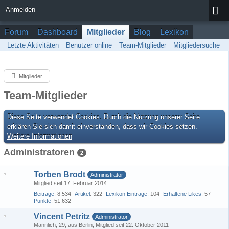
Anmelden
Forum
Dashboard
Mitglieder
Blog
Lexikon
Letzte Aktivitäten
Benutzer online
Team-Mitglieder
Mitgliedersuche
Mitglieder
Team-Mitglieder
Diese Seite verwendet Cookies. Durch die Nutzung unserer Seite
erklären Sie sich damit einverstanden, dass wir Cookies setzen.
Weitere Informationen
Administratoren
2
Torben Brodt
Administrator
Mitglied seit 17. Februar 2014
Beiträge
8.534
Artikel
322
Lexikon Einträge
104
Erhaltene Likes
57
Punkte
51.632
Vincent Petritz
Administrator
Männlich
29
aus Berlin
Mitglied seit 22. Oktober 2011