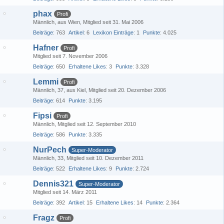
phax
Profi
Männlich
aus Wien
Mitglied seit 31. Mai 2006
Beiträge
763
Artikel
6
Lexikon Einträge
1
Punkte
4.025
Hafner
Profi
Mitglied seit 7. November 2006
Beiträge
650
Erhaltene Likes
3
Punkte
3.328
Lemmi
Profi
Männlich
37
aus Kiel
Mitglied seit 20. Dezember 2006
Beiträge
614
Punkte
3.195
Fipsi
Profi
Männlich
Mitglied seit 12. September 2010
Beiträge
586
Punkte
3.335
NurPech
Super-Moderator
Männlich
33
Mitglied seit 10. Dezember 2011
Beiträge
522
Erhaltene Likes
9
Punkte
2.724
Dennis321
Super-Moderator
Mitglied seit 14. März 2011
Beiträge
392
Artikel
15
Erhaltene Likes
14
Punkte
2.364
Fragz
Profi