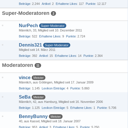
Beiträge
2.244
Artikel
2
Erhaltene Likes
117
Punkte
12.117
Super-Moderatoren
2
NurPech
Super-Moderator
Männlich
33
Mitglied seit 10. Dezember 2011
Beiträge
522
Erhaltene Likes
9
Punkte
2.724
Dennis321
Super-Moderator
Mitglied seit 14. März 2011
Beiträge
392
Artikel
15
Erhaltene Likes
14
Punkte
2.364
Moderatoren
11
vince
Meister
Männlich
aus Göttingen
Mitglied seit 17. Januar 2009
Beiträge
1.145
Lexikon Einträge
4
Punkte
5.860
SeBa
Meister
Männlich
42
aus Hamburg
Mitglied seit 16. November 2006
Beiträge
1.125
Lexikon Einträge
5
Erhaltene Likes
1
Punkte
5.706
BennyBunny
Meister
40
aus Kassel
Mitglied seit 18. Januar 2007
Beiträge
953
Artikel
3
Erhaltene Likes
5
Punkte
5.250