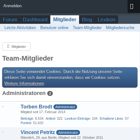
Anmelden
Forum
Dashboard
Mitglieder
Blog
Lexikon
Letzte Aktivitäten
Benutzer online
Team-Mitglieder
Mitgliedersuche
Mitglieder
Team-Mitglieder
Diese Seite verwendet Cookies. Durch die Nutzung unserer Seite
erklären Sie sich damit einverstanden, dass wir Cookies setzen.
Weitere Informationen
Administratoren
2
Torben Brodt
Administrator
Mitglied seit 17. Februar 2014
Beiträge
8.534
Artikel
322
Lexikon Einträge
104
Erhaltene Likes
57
Punkte
51.632
Vincent Petritz
Administrator
Männlich
29
aus Berlin
Mitglied seit 22. Oktober 2011