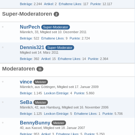
Beiträge
2.244
Artikel
2
Erhaltene Likes
117
Punkte
12.117
Super-Moderatoren
2
NurPech
Super-Moderator
Männlich
33
Mitglied seit 10. Dezember 2011
Beiträge
522
Erhaltene Likes
9
Punkte
2.724
Dennis321
Super-Moderator
Mitglied seit 14. März 2011
Beiträge
392
Artikel
15
Erhaltene Likes
14
Punkte
2.364
Moderatoren
11
vince
Meister
Männlich
aus Göttingen
Mitglied seit 17. Januar 2009
Beiträge
1.145
Lexikon Einträge
4
Punkte
5.860
SeBa
Meister
Männlich
42
aus Hamburg
Mitglied seit 16. November 2006
Beiträge
1.125
Lexikon Einträge
5
Erhaltene Likes
1
Punkte
5.706
BennyBunny
Meister
40
aus Kassel
Mitglied seit 18. Januar 2007
Beiträge
953
Artikel
3
Erhaltene Likes
5
Punkte
5.250