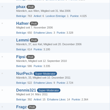
phax
Profi
Männlich
aus Wien
Mitglied seit 31. Mai 2006
Beiträge
763
Artikel
6
Lexikon Einträge
1
Punkte
4.025
Hafner
Profi
Mitglied seit 7. November 2006
Beiträge
650
Erhaltene Likes
3
Punkte
3.328
Lemmi
Profi
Männlich
37
aus Kiel
Mitglied seit 20. Dezember 2006
Beiträge
614
Punkte
3.195
Fipsi
Profi
Männlich
Mitglied seit 12. September 2010
Beiträge
586
Punkte
3.335
NurPech
Super-Moderator
Männlich
33
Mitglied seit 10. Dezember 2011
Beiträge
522
Erhaltene Likes
9
Punkte
2.724
Dennis321
Super-Moderator
Mitglied seit 14. März 2011
Beiträge
392
Artikel
15
Erhaltene Likes
14
Punkte
2.364
Fragz
Profi