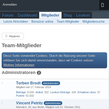
Anmelden
Forum
Dashboard
Mitglieder
Blog
Lexikon
Letzte Aktivitäten
Benutzer online
Team-Mitglieder
Mitgliedersuche
Mitglieder
Team-Mitglieder
Diese Seite verwendet Cookies. Durch die Nutzung unserer Seite
erklären Sie sich damit einverstanden, dass wir Cookies setzen.
Weitere Informationen
Administratoren
2
Torben Brodt
Administrator
Mitglied seit 17. Februar 2014
Beiträge
8.534
Artikel
322
Lexikon Einträge
104
Erhaltene Likes
57
Punkte
51.632
Vincent Petritz
Administrator
Männlich
29
aus Berlin
Mitglied seit 22. Oktober 2011