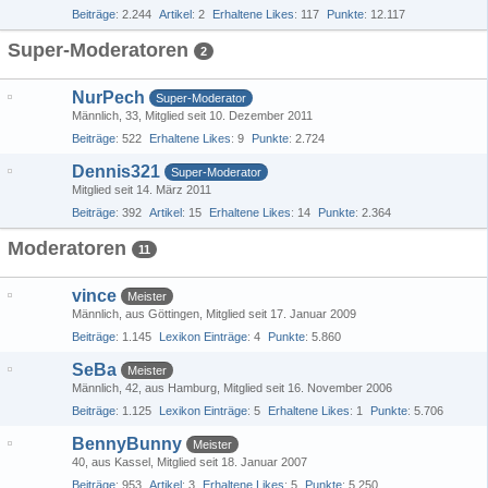
Beiträge
2.244
Artikel
2
Erhaltene Likes
117
Punkte
12.117
Super-Moderatoren
2
NurPech
Super-Moderator
Männlich
33
Mitglied seit 10. Dezember 2011
Beiträge
522
Erhaltene Likes
9
Punkte
2.724
Dennis321
Super-Moderator
Mitglied seit 14. März 2011
Beiträge
392
Artikel
15
Erhaltene Likes
14
Punkte
2.364
Moderatoren
11
vince
Meister
Männlich
aus Göttingen
Mitglied seit 17. Januar 2009
Beiträge
1.145
Lexikon Einträge
4
Punkte
5.860
SeBa
Meister
Männlich
42
aus Hamburg
Mitglied seit 16. November 2006
Beiträge
1.125
Lexikon Einträge
5
Erhaltene Likes
1
Punkte
5.706
BennyBunny
Meister
40
aus Kassel
Mitglied seit 18. Januar 2007
Beiträge
953
Artikel
3
Erhaltene Likes
5
Punkte
5.250