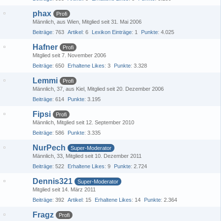
phax
Profi
Männlich
aus Wien
Mitglied seit 31. Mai 2006
Beiträge
763
Artikel
6
Lexikon Einträge
1
Punkte
4.025
Hafner
Profi
Mitglied seit 7. November 2006
Beiträge
650
Erhaltene Likes
3
Punkte
3.328
Lemmi
Profi
Männlich
37
aus Kiel
Mitglied seit 20. Dezember 2006
Beiträge
614
Punkte
3.195
Fipsi
Profi
Männlich
Mitglied seit 12. September 2010
Beiträge
586
Punkte
3.335
NurPech
Super-Moderator
Männlich
33
Mitglied seit 10. Dezember 2011
Beiträge
522
Erhaltene Likes
9
Punkte
2.724
Dennis321
Super-Moderator
Mitglied seit 14. März 2011
Beiträge
392
Artikel
15
Erhaltene Likes
14
Punkte
2.364
Fragz
Profi