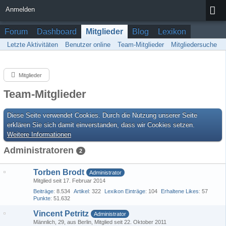
Anmelden
Forum
Dashboard
Mitglieder
Blog
Lexikon
Letzte Aktivitäten
Benutzer online
Team-Mitglieder
Mitgliedersuche
Mitglieder
Team-Mitglieder
Diese Seite verwendet Cookies. Durch die Nutzung unserer Seite
erklären Sie sich damit einverstanden, dass wir Cookies setzen.
Weitere Informationen
Administratoren
2
Torben Brodt
Administrator
Mitglied seit 17. Februar 2014
Beiträge
8.534
Artikel
322
Lexikon Einträge
104
Erhaltene Likes
57
Punkte
51.632
Vincent Petritz
Administrator
Männlich
29
aus Berlin
Mitglied seit 22. Oktober 2011