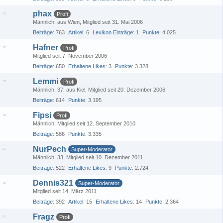
phax
Profi
Männlich
aus Wien
Mitglied seit 31. Mai 2006
Beiträge
763
Artikel
6
Lexikon Einträge
1
Punkte
4.025
Hafner
Profi
Mitglied seit 7. November 2006
Beiträge
650
Erhaltene Likes
3
Punkte
3.328
Lemmi
Profi
Männlich
37
aus Kiel
Mitglied seit 20. Dezember 2006
Beiträge
614
Punkte
3.195
Fipsi
Profi
Männlich
Mitglied seit 12. September 2010
Beiträge
586
Punkte
3.335
NurPech
Super-Moderator
Männlich
33
Mitglied seit 10. Dezember 2011
Beiträge
522
Erhaltene Likes
9
Punkte
2.724
Dennis321
Super-Moderator
Mitglied seit 14. März 2011
Beiträge
392
Artikel
15
Erhaltene Likes
14
Punkte
2.364
Fragz
Profi