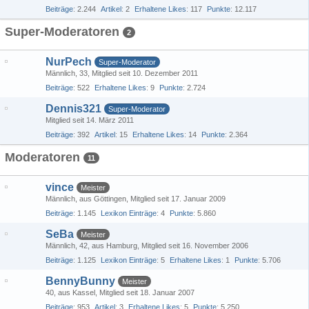
Beiträge
2.244
Artikel
2
Erhaltene Likes
117
Punkte
12.117
Super-Moderatoren
2
NurPech
Super-Moderator
Männlich
33
Mitglied seit 10. Dezember 2011
Beiträge
522
Erhaltene Likes
9
Punkte
2.724
Dennis321
Super-Moderator
Mitglied seit 14. März 2011
Beiträge
392
Artikel
15
Erhaltene Likes
14
Punkte
2.364
Moderatoren
11
vince
Meister
Männlich
aus Göttingen
Mitglied seit 17. Januar 2009
Beiträge
1.145
Lexikon Einträge
4
Punkte
5.860
SeBa
Meister
Männlich
42
aus Hamburg
Mitglied seit 16. November 2006
Beiträge
1.125
Lexikon Einträge
5
Erhaltene Likes
1
Punkte
5.706
BennyBunny
Meister
40
aus Kassel
Mitglied seit 18. Januar 2007
Beiträge
953
Artikel
3
Erhaltene Likes
5
Punkte
5.250