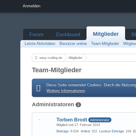
Anmelden
Mitglieder
Forum
Dashboard
B
Letzte Aktivitäten
Benutzer online
Team-Mitglieder
Mitgli
easy-coding.de
Mitglieder
Team-Mitglieder
Diese Seite verwendet Cookies. Durch die Nutzung 
Weitere Informationen
Administratoren
2
Torben Brodt
Administrator
Mitglied seit 17. Februar 2014
Beiträge
8.534
Artikel
322
Lexikon Einträge
104
E