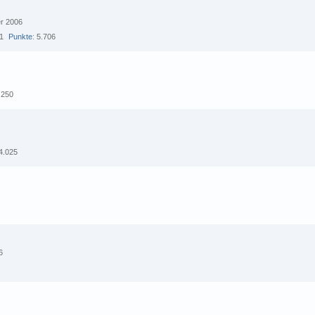
er 2006
1
Punkte
5.706
.250
4.025
6