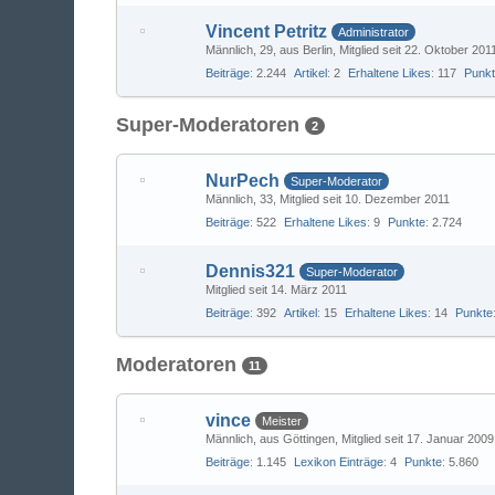
Vincent Petritz
Administrator
Männlich
29
aus Berlin
Mitglied seit 22. Oktober 201
Beiträge
2.244
Artikel
2
Erhaltene Likes
117
Punk
Super-Moderatoren
2
NurPech
Super-Moderator
Männlich
33
Mitglied seit 10. Dezember 2011
Beiträge
522
Erhaltene Likes
9
Punkte
2.724
Dennis321
Super-Moderator
Mitglied seit 14. März 2011
Beiträge
392
Artikel
15
Erhaltene Likes
14
Punkte
Moderatoren
11
vince
Meister
Männlich
aus Göttingen
Mitglied seit 17. Januar 2009
Beiträge
1.145
Lexikon Einträge
4
Punkte
5.860