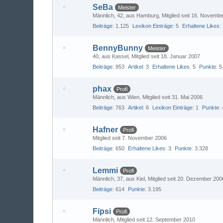
SeBa
Meister
Männlich
42
aus Hamburg
Mitglied seit 16. Novemb
Beiträge
1.125
Lexikon Einträge
5
Erhaltene Likes
BennyBunny
Meister
40
aus Kassel
Mitglied seit 18. Januar 2007
Beiträge
953
Artikel
3
Erhaltene Likes
5
Punkte
5
phax
Profi
Männlich
aus Wien
Mitglied seit 31. Mai 2006
Beiträge
763
Artikel
6
Lexikon Einträge
1
Punkte
Hafner
Profi
Mitglied seit 7. November 2006
Beiträge
650
Erhaltene Likes
3
Punkte
3.328
Lemmi
Profi
Männlich
37
aus Kiel
Mitglied seit 20. Dezember 200
Beiträge
614
Punkte
3.195
Fipsi
Profi
Männlich
Mitglied seit 12. September 2010