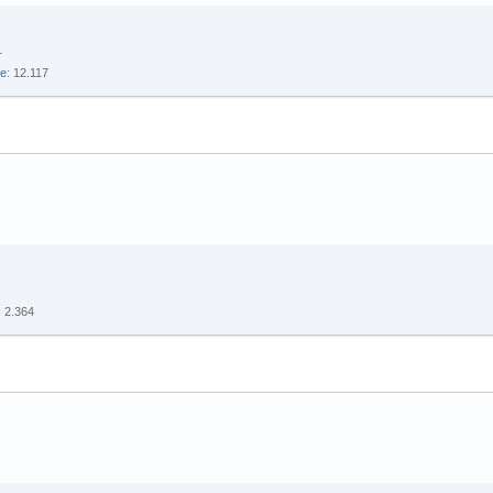
1
te
12.117
2.364