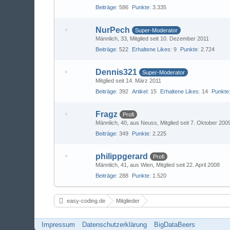
Beiträge
586
Punkte
3.335
NurPech
Super-Moderator
Männlich
33
Mitglied seit 10. Dezember 2011
Beiträge
522
Erhaltene Likes
9
Punkte
2.724
Dennis321
Super-Moderator
Mitglied seit 14. März 2011
Beiträge
392
Artikel
15
Erhaltene Likes
14
Punkte
Fragz
Profi
Männlich
40
aus Neuss
Mitglied seit 7. Oktober 200
Beiträge
349
Punkte
2.225
philippgerard
Profi
Männlich
41
aus Wien
Mitglied seit 22. April 2008
Beiträge
288
Punkte
1.520
easy-coding.de
Mitglieder
Impressum
Datenschutzerklärung
BigDataBeers