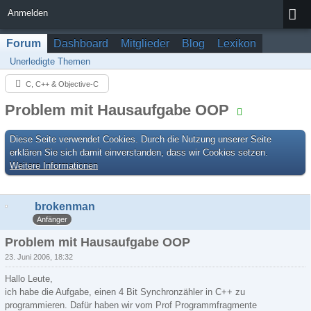
Anmelden
Forum
Dashboard
Mitglieder
Blog
Lexikon
Unerledigte Themen
C, C++ & Objective-C
Problem mit Hausaufgabe OOP
Diese Seite verwendet Cookies. Durch die Nutzung unserer Seite
erklären Sie sich damit einverstanden, dass wir Cookies setzen.
Weitere Informationen
brokenman
Anfänger
Problem mit Hausaufgabe OOP
23. Juni 2006, 18:32
Hallo Leute,
ich habe die Aufgabe, einen 4 Bit Synchronzähler in C++ zu
programmieren. Dafür haben wir vom Prof Programmfragmente