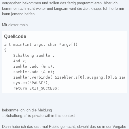
vorgegeben bekommen und sollen das fertig programmieren. Aber ich
komm einfach nicht weiter und langsam wird die Zeit knapp. Ich hoffe mir
kann jemand helfen.
Mit dieser main
Quellcode
int main(int argc, char *argv[])
{
    Schaltung zaehler;
    And x;
    zaehler.add (& x);
    zaehler.add (& x);
    zaehler.verbinde( &zaehler.s[0].ausgang.[0],& zaeh
    system("PAUSE");
    return EXIT_SUCCESS;
bekomme ich ich die Meldung
...Schaltung::s' is private within this context
Dann habe ich das erst mal Public gemacht, obwohl das so in der Vorgabe