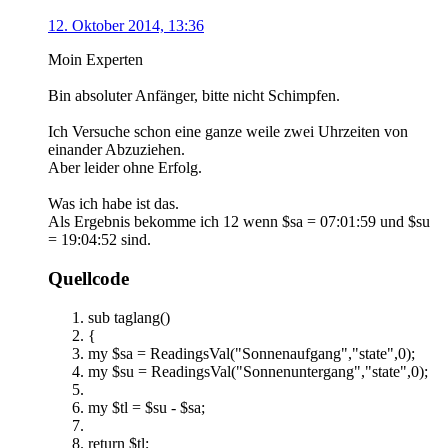
12. Oktober 2014, 13:36
Moin Experten
Bin absoluter Anfänger, bitte nicht Schimpfen.
Ich Versuche schon eine ganze weile zwei Uhrzeiten von
einander Abzuziehen.
Aber leider ohne Erfolg.
Was ich habe ist das.
Als Ergebnis bekomme ich 12 wenn $sa = 07:01:59 und $su
= 19:04:52 sind.
Quellcode
sub taglang()
{
my $sa = ReadingsVal("Sonnenaufgang","state",0);
my $su = ReadingsVal("Sonnenuntergang","state",0);
my $tl = $su - $sa;
return $tl;