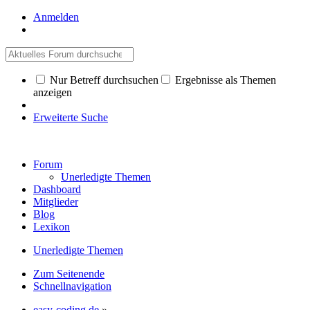
Anmelden
Nur Betreff durchsuchen
Ergebnisse als Themen
anzeigen
Erweiterte Suche
Forum
Unerledigte Themen
Dashboard
Mitglieder
Blog
Lexikon
Unerledigte Themen
Zum Seitenende
Schnellnavigation
easy-coding.de
»