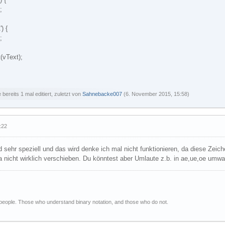
;
) {
;
(vText);
bereits 1 mal editiert, zuletzt von
Sahnebacke007
(
6. November 2015, 15:58
)
:22
 sehr speziell und das wird denke ich mal nicht funktionieren, da diese Zeich
 nicht wirklich verschieben. Du könntest aber Umlaute z.b. in ae,ue,oe umw
 people. Those who understand binary notation, and those who do not.