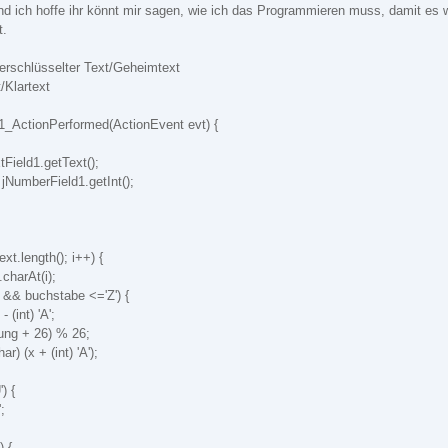
d ich hoffe ihr könnt mir sagen, wie ich das Programmieren muss, damit es w
t.
erschlüsselter Text/Geheimtext
/Klartext
n1_ActionPerformed(ActionEvent evt) {
tField1.getText();
 jNumberField1.getInt();
Text.length(); i++) {
charAt(i);
' && buchstabe <='Z') {
 (int) 'A';
ung + 26) % 26;
r) (x + (int) 'A');
) {
;
) {