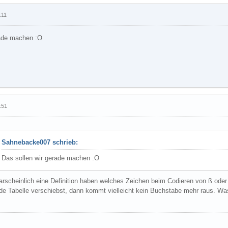
:11
rade machen :O
:51
Sahnebacke007 schrieb:
Das sollen wir gerade machen :O
arscheinlich eine Definition haben welches Zeichen beim Codieren von ß ode
Code Tabelle verschiebst, dann kommt vielleicht kein Buchstabe mehr raus.