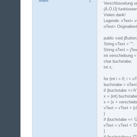
Artikel
1
Verschlüsselung un
(Ä,Ö,Ü) funktionier
Vielen dank!
Legende: vText= v
oText= Originaltext
public void jButto
String vText = "";
String oText = jTex
int verschiebung =
char buchstabe;
int x;
for (int i = 0; i < o
buchstabe = oText.
if (buchstabe >='A
x = (int) buchstabe -
x = (x + verschieb
vText = vText + (cha
}
if (buchstabe == 'Ü'
vText = vText + 'Ö'
}
if (buchstabe== 'Ö'