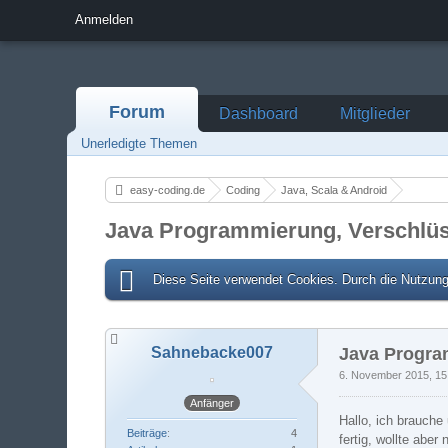
Anmelden
Forum
Dashboard
Mitglieder
Unerledigte Themen
easy-coding.de
Coding
Java, Scala & Android
Java Programmierung, Verschlü
Diese Seite verwendet Cookies. Durch die Nutzung 
Sahnebacke007
Java Progra
6. November 2015, 15
Anfänger
Hallo, ich brauche
Beiträge
4
fertig, wollte abe