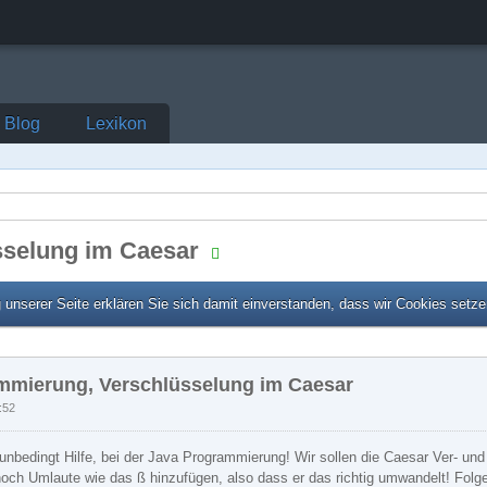
Blog
Lexikon
sselung im Caesar
unserer Seite erklären Sie sich damit einverstanden, dass wir Cookies setz
mmierung, Verschlüsselung im Caesar
:52
 unbedingt Hilfe, bei der Java Programmierung! Wir sollen die Caesar Ver- 
r noch Umlaute wie das ß hinzufügen, also dass er das richtig umwandelt! Fol