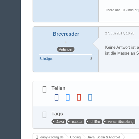
There are 10 kinds of
Brecresder
27. Juli 2017, 10:28
Keine Antwort ist 
Anfänger
ist die Masse an 
Beiträge
8
Teilen
Tags
Java
caesar
chiffre
verschlüssellung
easy-coding.de
Coding
Java, Scala & Android