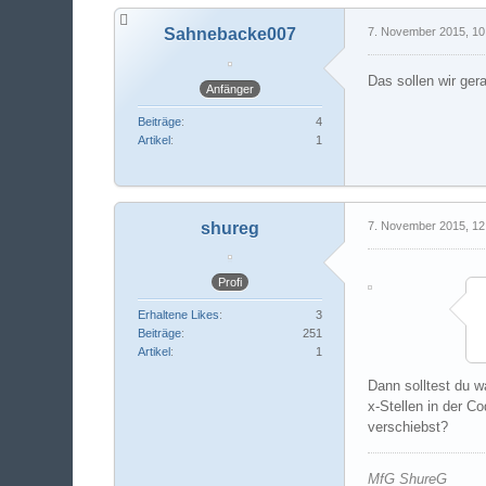
Sahnebacke007
7. November 2015, 10
Das sollen wir ge
Anfänger
Beiträge
4
Artikel
1
shureg
7. November 2015, 12
Profi
Erhaltene Likes
3
Beiträge
251
Artikel
1
Dann solltest du w
x-Stellen in der 
verschiebst?
MfG ShureG