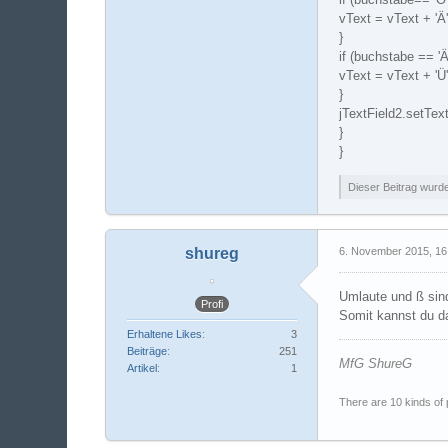
vText = vText + 'Ä'
}
if (buchstabe == 'Ä'
vText = vText + 'Ü'
}
jTextField2.setText
}
}
Dieser Beitrag wurde 
shureg
6. November 2015, 16
Umlaute und ß sind
Profi
Somit kannst du da
Erhaltene Likes
3
Beiträge
251
MfG ShureG
Artikel
1
There are 10 kinds of