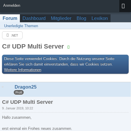
Anmelden
Forum
Dashboard
Mitglieder
Blog
Lexikon
Unerledigte Themen
.NET
C# UDP Multi Server
Diese Seite verwendet Cookies. Durch die Nutzung unserer Seite
erklären Sie sich damit einverstanden, dass wir Cookies setzen.
Weitere Informationen
Dragon25
Profi
C# UDP Multi Server
9. Januar 2019, 10:22
Hallo zusammen,
erst einmal ein Frohes neues zusammen.