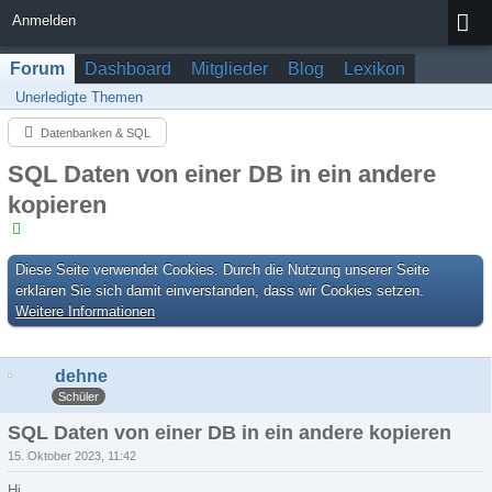
Anmelden
Forum
Dashboard
Mitglieder
Blog
Lexikon
Unerledigte Themen
Datenbanken & SQL
SQL Daten von einer DB in ein andere
kopieren
Diese Seite verwendet Cookies. Durch die Nutzung unserer Seite
erklären Sie sich damit einverstanden, dass wir Cookies setzen.
Weitere Informationen
dehne
Schüler
SQL Daten von einer DB in ein andere kopieren
15. Oktober 2023, 11:42
Hi,