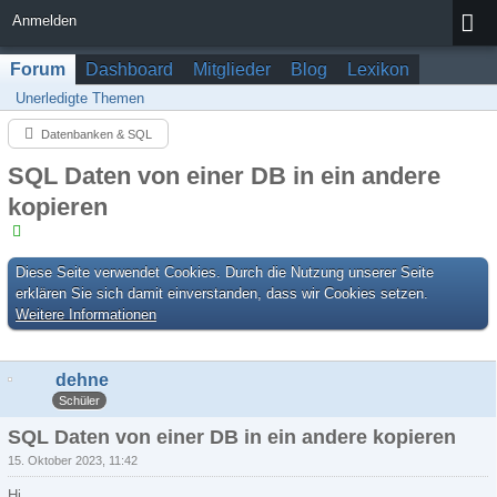
Anmelden
Forum
Dashboard
Mitglieder
Blog
Lexikon
Unerledigte Themen
Datenbanken & SQL
SQL Daten von einer DB in ein andere
kopieren
Diese Seite verwendet Cookies. Durch die Nutzung unserer Seite
erklären Sie sich damit einverstanden, dass wir Cookies setzen.
Weitere Informationen
dehne
Schüler
SQL Daten von einer DB in ein andere kopieren
15. Oktober 2023, 11:42
Hi,