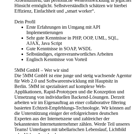
Arbeitsumfeld, das persönliche Weiterentwicklung in jeglicher
Hinsicht ermöglicht. Selbstverständlich schätzen wir hierbei
Effizienz, Einfachheit und „smart worker“.
Dein Profil
Erste Erfahrungen im Umgang mit API
Implementierungen
Sehr gute Kenntnisse in PHP, OOP, UML, SQL,
AJAX, Java Script
Gute Kenntnisse in SOAP, WSDL
Selbständiges, eigenverantwortliches Arbeiten
Englisch Kenntnisse von Vorteil
5MM GmbH – Wer wir sind
Die 5MM GmbH ist eine junge und stetig wachsende Agentur
für Web 2.0 und Softwareentwicklung mit Hauptsitz in
Berlin. 5MM ist spezialisiert auf komplexe Web-
Applikationen, Rapid-Prototypen und die Konzeption und
Umsetzung von individuellen Backend-Lösungen. Derzeit
arbeiten wir im Eigenauftrag an einer collaborative filtering
basierten Echtzeit-Empfehlungs-Technologie. Wir können auf
die Unterstützung einiger der erfolgreichsten deutschen
Experten aus der Internetszene und zahlreicher der
bekanntesten Internetunternehmer zählen. Werde Teil unseres
Teams! Unterlagen mit tabellarischen Lebenslauf, Lichtbild