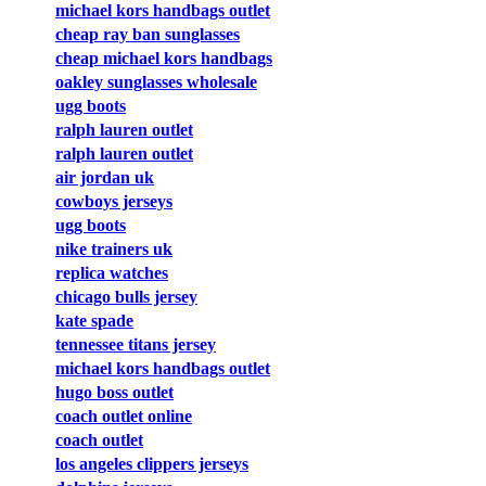
michael kors handbags outlet
cheap ray ban sunglasses
cheap michael kors handbags
oakley sunglasses wholesale
ugg boots
ralph lauren outlet
ralph lauren outlet
air jordan uk
cowboys jerseys
ugg boots
nike trainers uk
replica watches
chicago bulls jersey
kate spade
tennessee titans jersey
michael kors handbags outlet
hugo boss outlet
coach outlet online
coach outlet
los angeles clippers jerseys