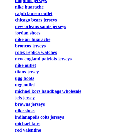
dolphins jerseys
nike huarache
ralph lauren outlet
chicago bears jerseys
new orleans saints jerseys
jordan shoes
nike air huarache
broncos jerseys
rolex replica watches
new england patriots jerseys
nike outlet
titans jersey
ugg boots
ugg outlet
michael kors handbags wholesale
jets jersey
browns jerseys
nike shoes
indianapolis colts jerseys
michael kors
red valentino