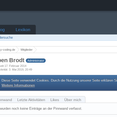
log
Lexikon
edersuche
y-coding.de
Mitglieder
ben Brodt
Administrator
 seit 17. Februar 2014
tivität
3. Mai 2019, 20:49
Diese Seite verwendet Cookies. Durch die Nutzung unserer Seite erklären S
Weitere Informationen
nnwand
Letzte Aktivitäten
Likes
Über mich
wurden noch keine Einträge an der Pinnwand verfasst.