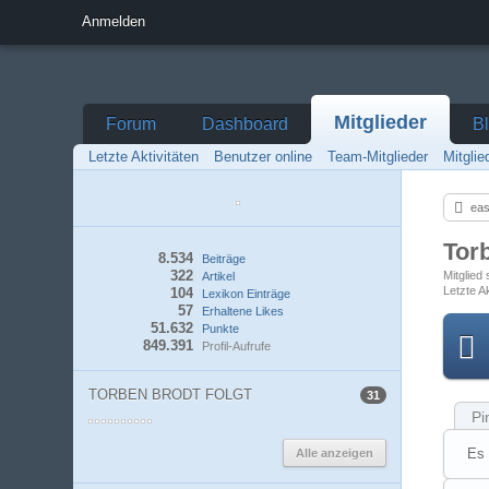
Anmelden
Mitglieder
Forum
Dashboard
B
Letzte Aktivitäten
Benutzer online
Team-Mitglieder
Mitgli
eas
Tor
8.534
Beiträge
322
Mitglied
Artikel
Letzte Ak
104
Lexikon Einträge
57
Erhaltene Likes
51.632
Punkte
849.391
Profil-Aufrufe
TORBEN BRODT FOLGT
31
Pi
Es 
Alle anzeigen