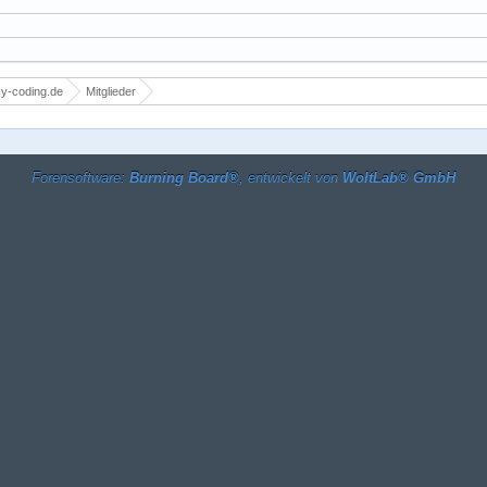
y-coding.de
Mitglieder
Forensoftware:
Burning Board®
, entwickelt von
WoltLab® GmbH