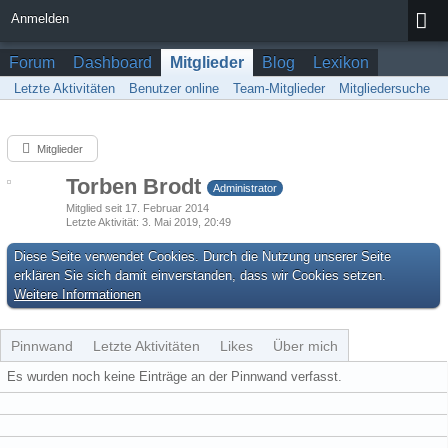
Anmelden
Forum
Dashboard
Mitglieder
Blog
Lexikon
Letzte Aktivitäten
Benutzer online
Team-Mitglieder
Mitgliedersuche
Mitglieder
Torben Brodt
Administrator
Mitglied seit 17. Februar 2014
Letzte Aktivität
3. Mai 2019, 20:49
Diese Seite verwendet Cookies. Durch die Nutzung unserer Seite
erklären Sie sich damit einverstanden, dass wir Cookies setzen.
Weitere Informationen
Pinnwand
Letzte Aktivitäten
Likes
Über mich
Es wurden noch keine Einträge an der Pinnwand verfasst.