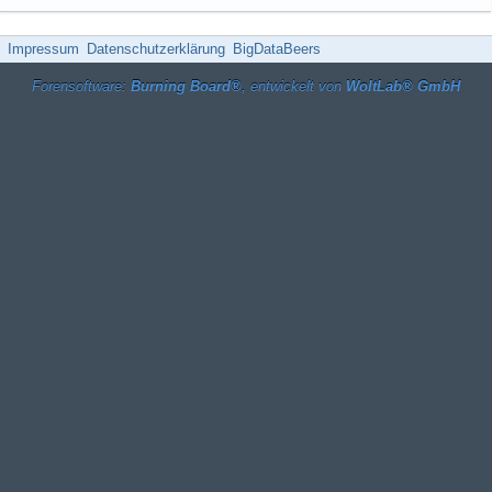
Impressum
Datenschutzerklärung
BigDataBeers
Forensoftware:
Burning Board®
, entwickelt von
WoltLab® GmbH