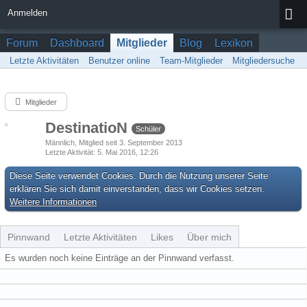
Anmelden
Forum
Dashboard
Mitglieder
Blog
Lexikon
Letzte Aktivitäten
Benutzer online
Team-Mitglieder
Mitgliedersuche
Mitglieder
DestinatioN
Schüler
Männlich
Mitglied seit 3. September 2013
Letzte Aktivität
5. Mai 2016, 12:26
Diese Seite verwendet Cookies. Durch die Nutzung unserer Seite
erklären Sie sich damit einverstanden, dass wir Cookies setzen.
Weitere Informationen
Pinnwand
Letzte Aktivitäten
Likes
Über mich
Es wurden noch keine Einträge an der Pinnwand verfasst.