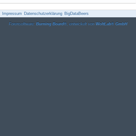
Impressum
Datenschutzerklärung
BigDataBeers
Forensoftware:
Burning Board®
, entwickelt von
WoltLab® GmbH