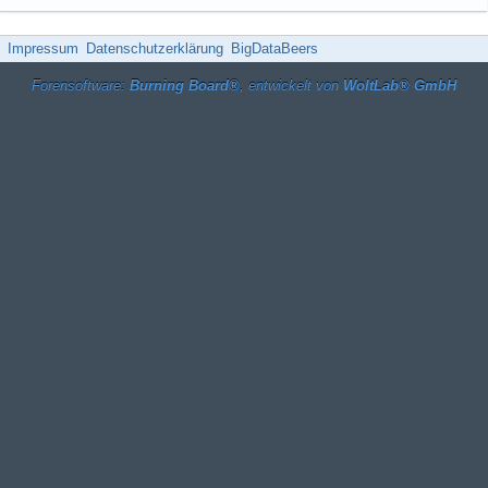
Impressum
Datenschutzerklärung
BigDataBeers
Forensoftware:
Burning Board®
, entwickelt von
WoltLab® GmbH