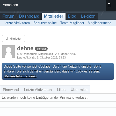
Anmelden
Forum
Dashboard
Mitglieder
Blog
Lexikon
Letzte Aktivitäten
Benutzer online
Team-Mitglieder
Mitgliedersuche
Mitglieder
dehne
Schüler
aus Osnabrück
Mitglied seit 22. Oktober 2006
Letzte Aktivität
8. Oktober 2025, 23:33
Diese Seite verwendet Cookies. Durch die Nutzung unserer Seite
erklären Sie sich damit einverstanden, dass wir Cookies setzen.
Weitere Informationen
Pinnwand
Letzte Aktivitäten
Likes
Über mich
Es wurden noch keine Einträge an der Pinnwand verfasst.