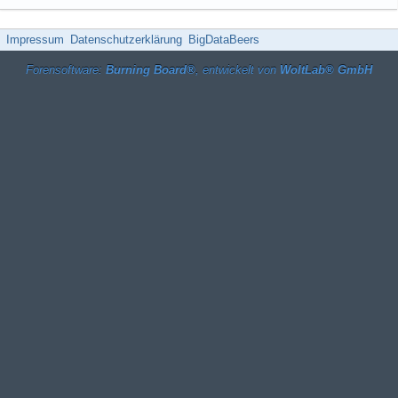
Impressum
Datenschutzerklärung
BigDataBeers
Forensoftware:
Burning Board®
, entwickelt von
WoltLab® GmbH