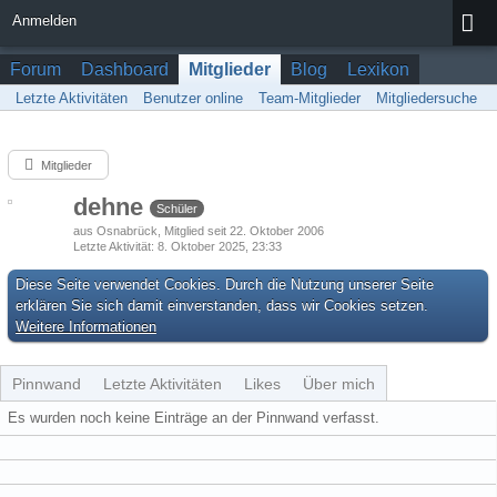
Anmelden
Forum
Dashboard
Mitglieder
Blog
Lexikon
Letzte Aktivitäten
Benutzer online
Team-Mitglieder
Mitgliedersuche
Mitglieder
dehne
Schüler
aus Osnabrück
Mitglied seit 22. Oktober 2006
Letzte Aktivität
8. Oktober 2025, 23:33
Diese Seite verwendet Cookies. Durch die Nutzung unserer Seite
erklären Sie sich damit einverstanden, dass wir Cookies setzen.
Weitere Informationen
Pinnwand
Letzte Aktivitäten
Likes
Über mich
Es wurden noch keine Einträge an der Pinnwand verfasst.