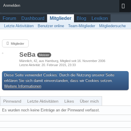
Anmelden
Forum
Dashboard
Mitglieder
Blog
Lexikon
Letzte Aktivitäten
Benutzer online
Team-Mitglieder
Mitgliedersuche
Mitglieder
SeBa
Meister
Männlich
42
aus Hamburg
Mitglied seit 16. November 2006
Letzte Aktivität
20. Februar 2015, 23:33
Diese Seite verwendet Cookies. Durch die Nutzung unserer Seite
erklären Sie sich damit einverstanden, dass wir Cookies setzen.
Weitere Informationen
Pinnwand
Letzte Aktivitäten
Likes
Über mich
Es wurden noch keine Einträge an der Pinnwand verfasst.