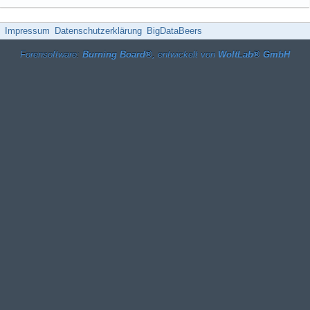
Impressum
Datenschutzerklärung
BigDataBeers
Forensoftware:
Burning Board®
, entwickelt von
WoltLab® GmbH