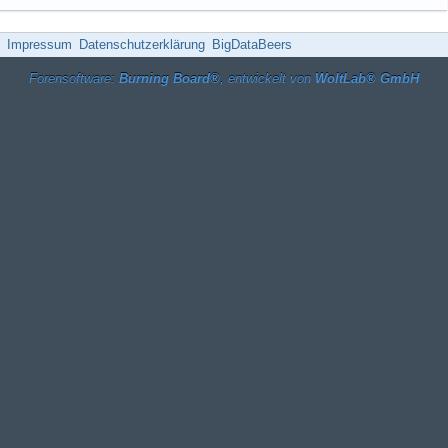
Impressum
Datenschutzerklärung
BigDataBeers
Forensoftware:
Burning Board®
, entwickelt von
WoltLab® GmbH