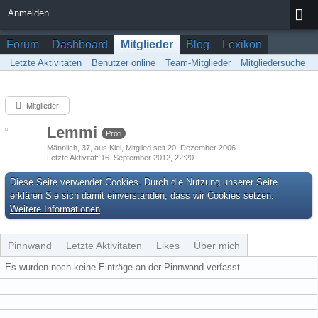
Anmelden
Forum
Dashboard
Mitglieder
Blog
Lexikon
Letzte Aktivitäten
Benutzer online
Team-Mitglieder
Mitgliedersuche
Mitglieder
Lemmi
Profi
Männlich
37
aus Kiel
Mitglied seit 20. Dezember 2006
Letzte Aktivität
16. September 2012, 22:20
Diese Seite verwendet Cookies. Durch die Nutzung unserer Seite
erklären Sie sich damit einverstanden, dass wir Cookies setzen.
Weitere Informationen
Pinnwand
Letzte Aktivitäten
Likes
Über mich
Es wurden noch keine Einträge an der Pinnwand verfasst.