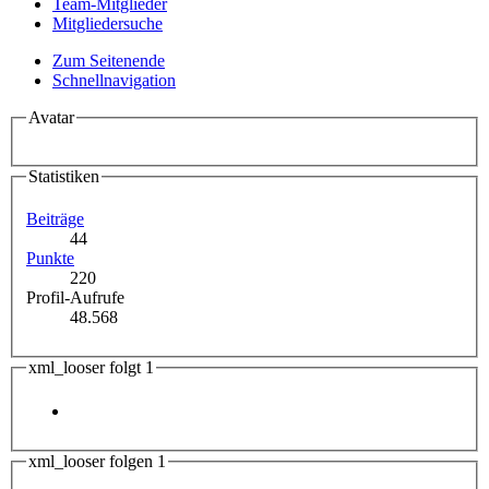
Team-Mitglieder
Mitgliedersuche
Zum Seitenende
Schnellnavigation
Avatar
Statistiken
Beiträge
44
Punkte
220
Profil-Aufrufe
48.568
xml_looser folgt
1
xml_looser folgen
1