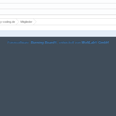
y-coding.de
Mitglieder
Forensoftware:
Burning Board®
, entwickelt von
WoltLab® GmbH