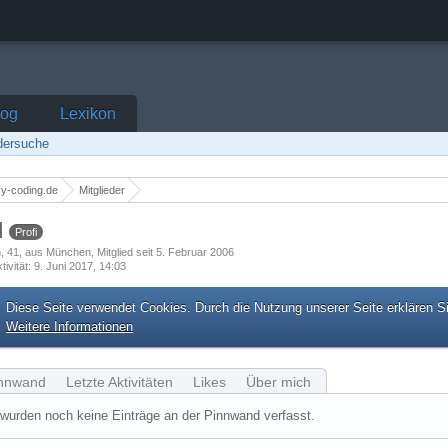
log
Lexikon
edersuche
y-coding.de
Mitglieder
d
Profi
h
41
aus München
Mitglied seit 5. Februar 2006
tivität
9. Juni 2017, 14:03
Diese Seite verwendet Cookies. Durch die Nutzung unserer Seite erklären S
Weitere Informationen
nnwand
Letzte Aktivitäten
Likes
Über mich
wurden noch keine Einträge an der Pinnwand verfasst.