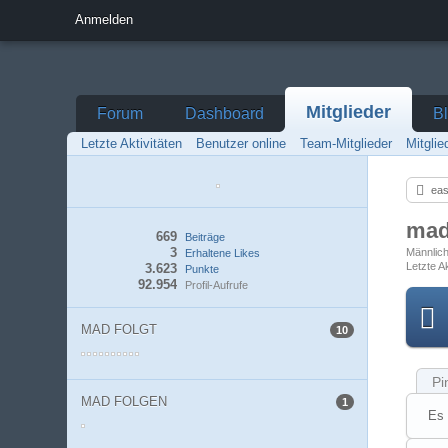
Anmelden
Mitglieder
Forum
Dashboard
B
Letzte Aktivitäten
Benutzer online
Team-Mitglieder
Mitgli
eas
ma
669
Beiträge
3
Männlic
Erhaltene Likes
Letzte Ak
3.623
Punkte
92.954
Profil-Aufrufe
MAD FOLGT
10
Pi
MAD FOLGEN
1
Es 