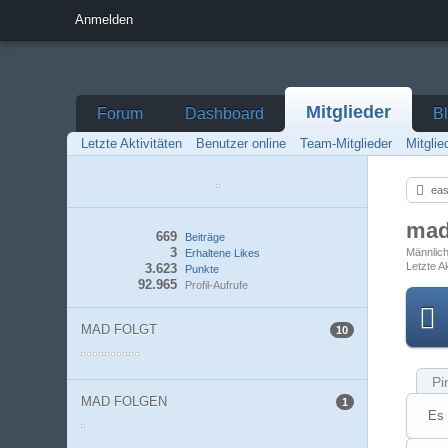
Anmelden
Mitglieder
Forum
Dashboard
B
Letzte Aktivitäten
Benutzer online
Team-Mitglieder
Mitgli
eas
ma
669
Beiträge
3
Männlic
Erhaltene Likes
Letzte Ak
3.623
Punkte
92.965
Profil-Aufrufe
MAD FOLGT
10
Pi
MAD FOLGEN
1
Es 