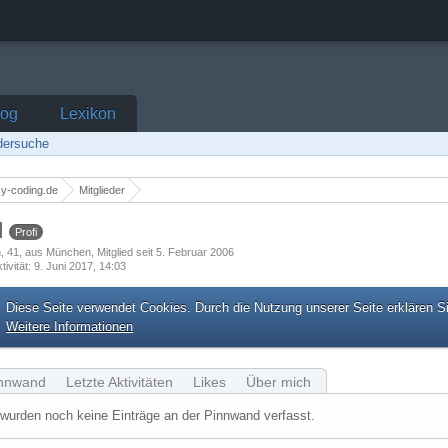
log
Lexikon
edersuche
y-coding.de
Mitglieder
d
Profi
h
41
aus München
Mitglied seit 5. Februar 2006
tivität
9. Juni 2017, 14:03
Diese Seite verwendet Cookies. Durch die Nutzung unserer Seite erklären S
Weitere Informationen
nnwand
Letzte Aktivitäten
Likes
Über mich
wurden noch keine Einträge an der Pinnwand verfasst.