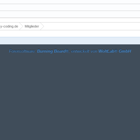
y-coding.de
Mitglieder
Forensoftware:
Burning Board®
, entwickelt von
WoltLab® GmbH