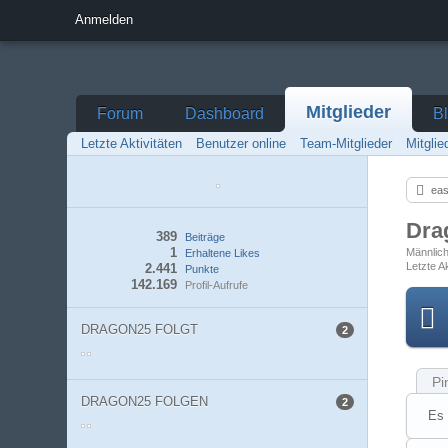
Anmelden
Mitglieder
Forum
Dashboard
B
Letzte Aktivitäten
Benutzer online
Team-Mitglieder
Mitgli
eas
Dra
389
Beiträge
1
Männlic
Erhaltene Likes
Letzte Ak
2.441
Punkte
142.169
Profil-Aufrufe
DRAGON25 FOLGT
2
Pi
DRAGON25 FOLGEN
2
Es 