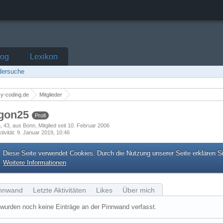
log
Lexikon
edersuche
y-coding.de
Mitglieder
gon25
Profi
h
43
aus Bonn
Mitglied seit 10. Februar 2006
tivität
9. Januar 2019, 10:46
Diese Seite verwendet Cookies. Durch die Nutzung unserer Seite erklären S
Weitere Informationen
nnwand
Letzte Aktivitäten
Likes
Über mich
wurden noch keine Einträge an der Pinnwand verfasst.