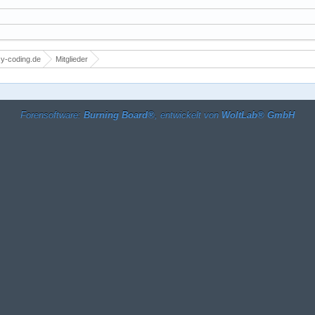
y-coding.de
Mitglieder
Forensoftware:
Burning Board®
, entwickelt von
WoltLab® GmbH