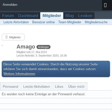
Anmelden
Forum
Dashboard
Mitglieder
Blog
Lexikon
Letzte Aktivitäten
Benutzer online
Team-Mitglieder
Mitgliedersuche
Mitglieder
Amago
Anfänger
Mitglied seit 17. Mai 2014
Letzte Aktivität
3. September 2020, 16:38
Diese Seite verwendet Cookies. Durch die Nutzung unserer Seite
erklären Sie sich damit einverstanden, dass wir Cookies setzen.
Weitere Informationen
Pinnwand
Letzte Aktivitäten
Likes
Über mich
Es wurden noch keine Einträge an der Pinnwand verfasst.