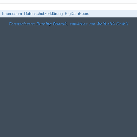
Impressum
Datenschutzerklärung
BigDataBeers
Forensoftware:
Burning Board®
, entwickelt von
WoltLab® GmbH