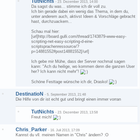
TutNichts
-
23. Dezember 2013, 14:00
Da sagst du was... stimme ich dir voll zu.
Ich bin gerade dabei ein wenig das Thema, in dem du,
unter anderem auch, aktivst Ideen & Vorschläge gebracht
hast, durchzuackern...
Schau mal hier:
[url]http://board.gulli.com/thread/1743879-www-easy-
scripting-net-easy-scripting-d-eine-
scriptsprachenressource/?
p=14881552#post14881552[/url]
Ich gebe mir Mühe, dass der Server nochmal sagen
kann: "Ach du heilige, wo kommen denn die ganzen User
her? Ich kann nicht mehr"!
Schöne Festtage wünsche ich dir, Drasko!
DestinatioN
-
5. September 2013, 21:48
Die Hilfe von dir ist echt gut und bringt einen immer vorran
TutNichts
-
23. Dezember 2013, 13:58
Freut mich!
Chris_Parker
-
16. Juli 2013, 17:09
Kannst du vll. meinen Namen in "Chris" ändern? :O