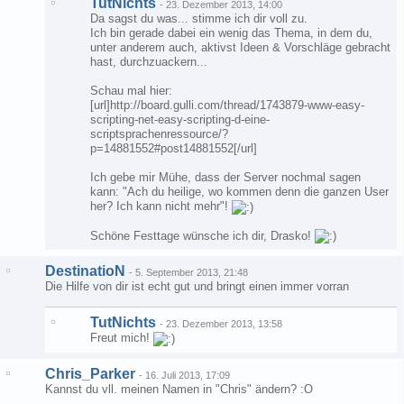
TutNichts
-
23. Dezember 2013, 14:00
Da sagst du was... stimme ich dir voll zu.
Ich bin gerade dabei ein wenig das Thema, in dem du,
unter anderem auch, aktivst Ideen & Vorschläge gebracht
hast, durchzuackern...
Schau mal hier:
[url]http://board.gulli.com/thread/1743879-www-easy-
scripting-net-easy-scripting-d-eine-
scriptsprachenressource/?
p=14881552#post14881552[/url]
Ich gebe mir Mühe, dass der Server nochmal sagen
kann: "Ach du heilige, wo kommen denn die ganzen User
her? Ich kann nicht mehr"!
Schöne Festtage wünsche ich dir, Drasko!
DestinatioN
-
5. September 2013, 21:48
Die Hilfe von dir ist echt gut und bringt einen immer vorran
TutNichts
-
23. Dezember 2013, 13:58
Freut mich!
Chris_Parker
-
16. Juli 2013, 17:09
Kannst du vll. meinen Namen in "Chris" ändern? :O