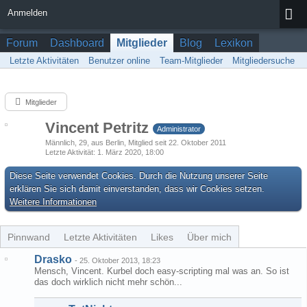
Anmelden
Forum
Dashboard
Mitglieder
Blog
Lexikon
Letzte Aktivitäten
Benutzer online
Team-Mitglieder
Mitgliedersuche
Mitglieder
Vincent Petritz
Administrator
Männlich
29
aus Berlin
Mitglied seit 22. Oktober 2011
Letzte Aktivität
1. März 2020, 18:00
Diese Seite verwendet Cookies. Durch die Nutzung unserer Seite
erklären Sie sich damit einverstanden, dass wir Cookies setzen.
Weitere Informationen
Pinnwand
Letzte Aktivitäten
Likes
Über mich
Drasko
-
25. Oktober 2013, 18:23
Mensch, Vincent. Kurbel doch easy-scripting mal was an. So ist
das doch wirklich nicht mehr schön...