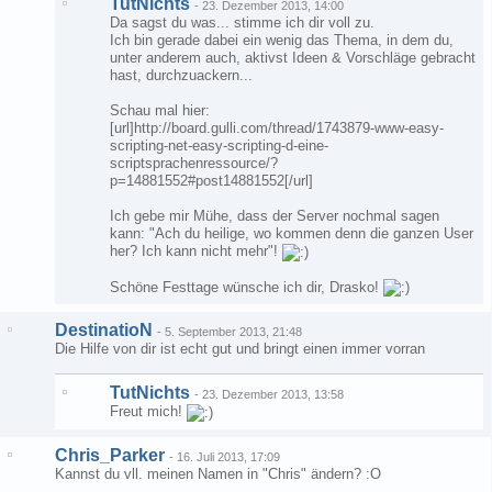
TutNichts
-
23. Dezember 2013, 14:00
Da sagst du was... stimme ich dir voll zu.
Ich bin gerade dabei ein wenig das Thema, in dem du,
unter anderem auch, aktivst Ideen & Vorschläge gebracht
hast, durchzuackern...
Schau mal hier:
[url]http://board.gulli.com/thread/1743879-www-easy-
scripting-net-easy-scripting-d-eine-
scriptsprachenressource/?
p=14881552#post14881552[/url]
Ich gebe mir Mühe, dass der Server nochmal sagen
kann: "Ach du heilige, wo kommen denn die ganzen User
her? Ich kann nicht mehr"!
Schöne Festtage wünsche ich dir, Drasko!
DestinatioN
-
5. September 2013, 21:48
Die Hilfe von dir ist echt gut und bringt einen immer vorran
TutNichts
-
23. Dezember 2013, 13:58
Freut mich!
Chris_Parker
-
16. Juli 2013, 17:09
Kannst du vll. meinen Namen in "Chris" ändern? :O