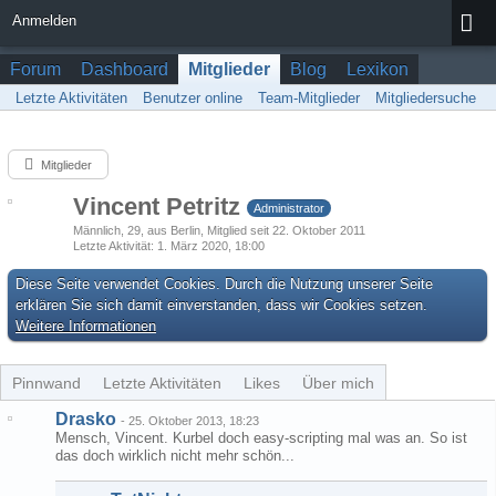
Anmelden
Forum
Dashboard
Mitglieder
Blog
Lexikon
Letzte Aktivitäten
Benutzer online
Team-Mitglieder
Mitgliedersuche
Mitglieder
Vincent Petritz
Administrator
Männlich
29
aus Berlin
Mitglied seit 22. Oktober 2011
Letzte Aktivität
1. März 2020, 18:00
Diese Seite verwendet Cookies. Durch die Nutzung unserer Seite
erklären Sie sich damit einverstanden, dass wir Cookies setzen.
Weitere Informationen
Pinnwand
Letzte Aktivitäten
Likes
Über mich
Drasko
-
25. Oktober 2013, 18:23
Mensch, Vincent. Kurbel doch easy-scripting mal was an. So ist
das doch wirklich nicht mehr schön...