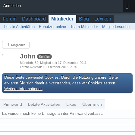
Anmelden
Forum
Dashboard
Mitglieder
Blog
Lexikon
Letzte Aktivitäten
Benutzer online
Team-Mitglieder
Mitgliedersuche
Mitglieder
John
Schüler
Männlich
32
Mitglied seit 17. Dezember 2011
Letzte Aktivität
10. Oktober 2013, 21:49
Diese Seite verwendet Cookies. Durch die Nutzung unserer Seite
erklären Sie sich damit einverstanden, dass wir Cookies setzen.
Weitere Informationen
Pinnwand
Letzte Aktivitäten
Likes
Über mich
Es wurden noch keine Einträge an der Pinnwand verfasst.