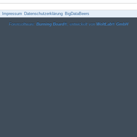
Impressum
Datenschutzerklärung
BigDataBeers
Forensoftware:
Burning Board®
, entwickelt von
WoltLab® GmbH