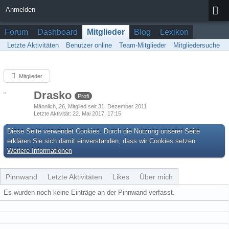
Anmelden
Forum
Dashboard
Mitglieder
Blog
Lexikon
Letzte Aktivitäten
Benutzer online
Team-Mitglieder
Mitgliedersuche
Mitglieder
Drasko
Profi
Männlich
26
Mitglied seit 31. Dezember 2011
Letzte Aktivität
22. Mai 2017, 17:15
Diese Seite verwendet Cookies. Durch die Nutzung unserer Seite
erklären Sie sich damit einverstanden, dass wir Cookies setzen.
Weitere Informationen
Pinnwand
Letzte Aktivitäten
Likes
Über mich
Es wurden noch keine Einträge an der Pinnwand verfasst.