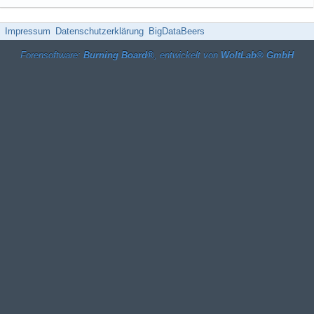
Impressum
Datenschutzerklärung
BigDataBeers
Forensoftware:
Burning Board®
, entwickelt von
WoltLab® GmbH