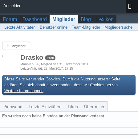
Anmelden
Forum
Dashboard
Mitglieder
Blog
Lexikon
Letzte Aktivitäten
Benutzer online
Team-Mitglieder
Mitgliedersuche
Mitglieder
Drasko
Profi
Männlich
26
Mitglied seit 31. Dezember 2011
Letzte Aktivität
22. Mai 2017, 17:15
Diese Seite verwendet Cookies. Durch die Nutzung unserer Seite
erklären Sie sich damit einverstanden, dass wir Cookies setzen.
Weitere Informationen
Pinnwand
Letzte Aktivitäten
Likes
Über mich
Es wurden noch keine Einträge an der Pinnwand verfasst.