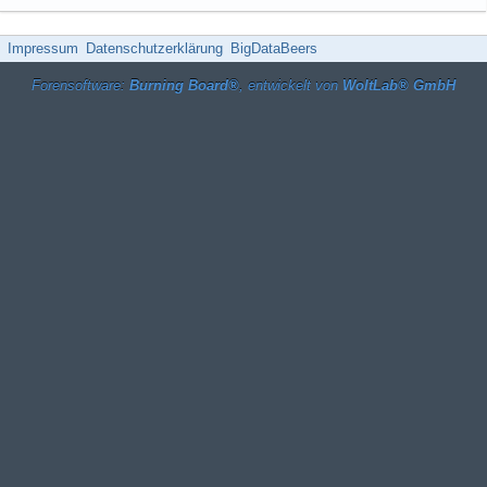
Impressum
Datenschutzerklärung
BigDataBeers
Forensoftware:
Burning Board®
, entwickelt von
WoltLab® GmbH