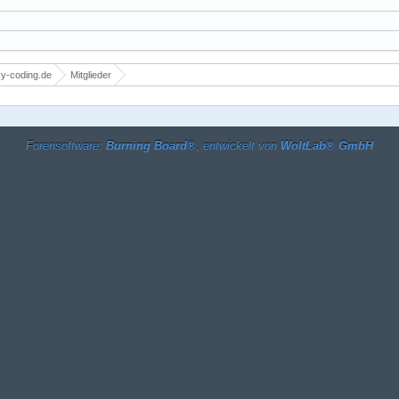
y-coding.de
Mitglieder
Forensoftware:
Burning Board®
, entwickelt von
WoltLab® GmbH