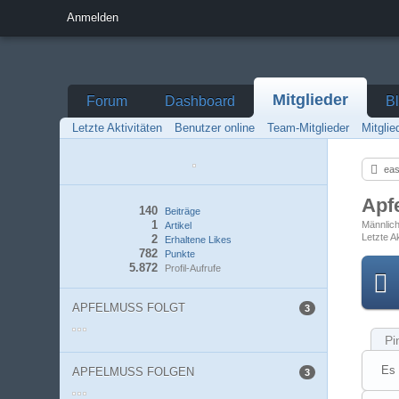
Anmelden
Mitglieder
Forum
Dashboard
B
Letzte Aktivitäten
Benutzer online
Team-Mitglieder
Mitgli
eas
Apf
140
Beiträge
1
Männlic
Artikel
Letzte Ak
2
Erhaltene Likes
782
Punkte
5.872
Profil-Aufrufe
APFELMUSS FOLGT
3
Pi
Es 
APFELMUSS FOLGEN
3